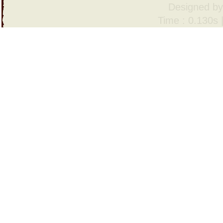
Designed b
Time : 0.130s 