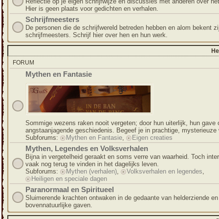
Reflectie op je eigen schrijfwijze en discussies met anderen over het
Hier is geen plaats voor gedichten en verhalen.
Schrijfmeesters
De personen die de schrijfwereld betreden hebben en alom bekent zijn
schrijfmeesters. Schrijf hier over hen en hun werk.
He
FORUM
Mythen en Fantasie
Sommige wezens raken nooit vergeten; door hun uiterlijk, hun gave 
angstaanjagende geschiedenis. Begeef je in prachtige, mysterieuze 
Subforums:
Mythen en Fantasie
,
Eigen creaties
Mythen, Legendes en Volksverhalen
Bijna in vergetelheid geraakt en soms verre van waarheid. Toch inte
vaak nog terug te vinden in het dagelijks leven.
Subforums:
Mythen (verhalen)
,
Volksverhalen en legendes
,
Heiligen en speciale dagen
Paranormaal en Spiritueel
Sluimerende krachten ontwaken in de gedaante van helderziende en
bovennatuurlijke gaven.