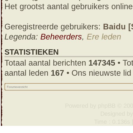
Het grootst aantal gebruikers onli
Geregistreerde gebruikers:
Baidu [
Legenda:
Beheerders
,
Ere leden
STATISTIEKEN
Totaal aantal berichten
147345
• To
aantal leden
167
• Ons nieuwste lid
Forumoverzicht
Powered by
phpBB
© 200
Designed b
Time : 0.136s 