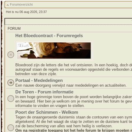
Forumoverzicht
Het is nu 06 aug 2026, 23:37
FORUM
Het Bloedcontract - Forumregels
Bloedrood zijn de letters die het vel ontsieren. In een hoekig, doch du
autograaf staan de regels en voorwaarden opgesteld die verbonden z
betreden van deze zijde.
Portaal - Mededelingen
Een nauwe doorgang verwijst naar mededelingen en actualiteiten.
De Toren - Forum informatie
In een hoge grimmige toren boven de poort worden belangrijke zake
en bewaard. Hier ben je welkom om je mening over het forum te gev
informatie te vinden en vragen te stellen.
Poort der Schimmen - Welkom
Tegen de onaangeroerde duisternis staan de contouren van een sym
afgetekend. Al die het waagt de stap te zetten en de duistere kant t
zal de bescherming van alles wat hem heilig is verliezen.
Om na registratie toegang tot het hele forum te krijgen moeten