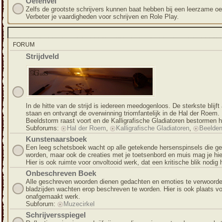
Oefenvel
Zelfs de grootste schrijvers kunnen baat hebben bij een leerzame oe
Verbeter je vaardigheden voor schrijven en Role Play.
FORUM
Strijdveld
In de hitte van de strijd is iedereen meedogenloos. De sterkste blijft 
staan en ontvangt de overwinning triomfantelijk in de Hal der Roem.
Beeldstorm raast voort en de Kalligrafische Gladiatoren bestormen h
Subforums:
Hal der Roem
,
Kalligrafische Gladiatoren
,
Beelde
Kunstenaarsboek
Een leeg schetsboek wacht op alle getekende hersenspinsels die ge
worden, maar ook de creaties met je toetsenbord en muis mag je hier
Hier is ook ruimte voor onvoltooid werk, dat een kritische blik nodig 
Onbeschreven Boek
Alle geschreven woorden dienen gedachten en emoties te verwoorde
bladzijden wachten erop beschreven te worden. Hier is ook plaats v
onafgemaakt werk.
Subforum:
Muzecirkel
Schrijversspiegel