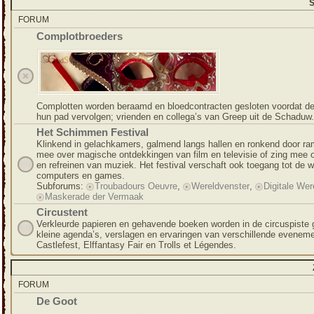
S
FORUM
Complotbroeders
Complotten worden beraamd en bloedcontracten gesloten voordat de
hun pad vervolgen; vrienden en collega’s van Greep uit de Schaduw.
Het Schimmen Festival
Klinkend in gelachkamers, galmend langs hallen en ronkend door ra
mee over magische ontdekkingen van film en televisie of zing mee 
en refreinen van muziek. Het festival verschaft ook toegang tot de 
computers en games.
Subforums:
Troubadours Oeuvre
,
Wereldvenster
,
Digitale Wer
Maskerade der Vermaak
Circustent
Verkleurde papieren en gehavende boeken worden in de circuspiste 
kleine agenda’s, verslagen en ervaringen van verschillende evenem
Castlefest, Elffantasy Fair en Trolls et Légendes.
FORUM
De Goot