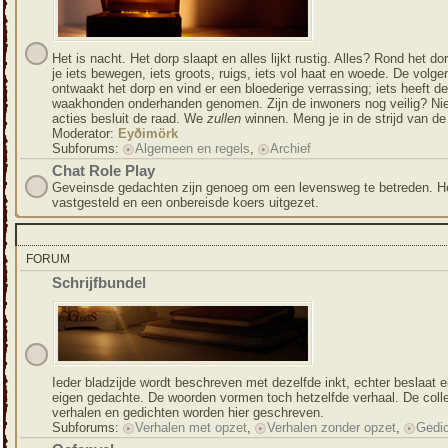
Het is nacht. Het dorp slaapt en alles lijkt rustig. Alles? Rond het do
je iets bewegen, iets groots, ruigs, iets vol haat en woede. De volg
ontwaakt het dorp en vind er een bloederige verrassing; iets heeft de
waakhonden onderhanden genomen. Zijn de inwoners nog veilig? Nie
acties besluit de raad. We
zullen
winnen. Meng je in de strijd van d
Moderator:
Eyðimörk
Subforums:
Algemeen en regels
,
Archief
Chat Role Play
Geveinsde gedachten zijn genoeg om een levensweg te betreden. He
vastgesteld en een onbereisde koers uitgezet.
FORUM
Schrijfbundel
Ieder bladzijde wordt beschreven met dezelfde inkt, echter beslaat e
eigen gedachte. De woorden vormen toch hetzelfde verhaal. De coll
verhalen en gedichten worden hier geschreven.
Subforums:
Verhalen met opzet
,
Verhalen zonder opzet
,
Gedi