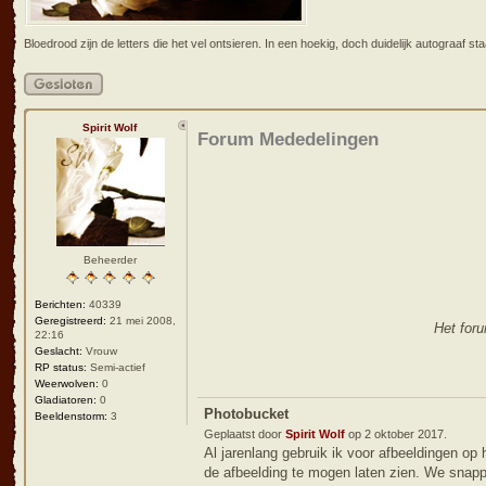
Bloedrood zijn de letters die het vel ontsieren. In een hoekig, doch duidelijk autograaf
Gesloten
onderwerp
Spirit Wolf
Forum Mededelingen
Beheerder
Berichten:
40339
Geregistreerd:
21 mei 2008,
Het for
22:16
Geslacht:
Vrouw
RP status:
Semi-actief
Weerwolven:
0
Gladiatoren:
0
Photobucket
Beeldenstorm:
3
Geplaatst door
Spirit Wolf
op 2 oktober 2017.
Al jarenlang gebruik ik voor afbeeldingen op
de afbeelding te mogen laten zien. We snappe