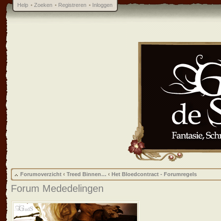
Help
•
Zoeken
•
Registreren
•
Inloggen
Forumoverzicht
‹
Treed Binnen…
‹
Het Bloedcontract - Forumregels
Forum Mededelingen