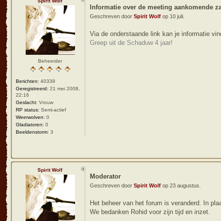
Spirit Wolf
Informatie over de meeting aankomende zat
Geschreven door
Spirit Wolf
op 10 juli.
Via de onderstaande link kan je informatie vin
Greep uit de Schaduw 4 jaar!
Beheerder
Berichten:
40339
Geregistreerd:
21 mei 2008,
22:16
Geslacht:
Vrouw
RP status:
Semi-actief
Weerwolven:
0
Gladiatoren:
0
Beeldenstorm:
3
Spirit Wolf
Moderator
Geschreven door
Spirit Wolf
op 23 augustus.
Het beheer van het forum is veranderd. In pla
We bedanken Rohid voor zijn tijd en inzet.