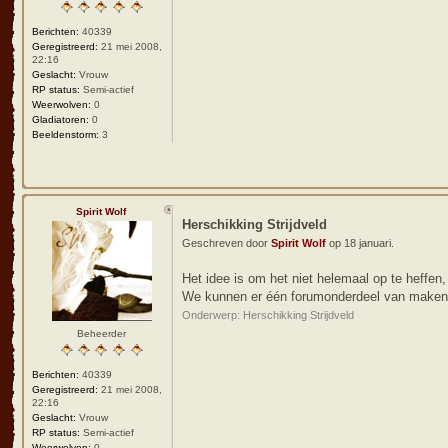
Berichten:
40339
Geregistreerd:
21 mei 2008,
22:16
Geslacht:
Vrouw
RP status:
Semi-actief
Weerwolven:
0
Gladiatoren:
0
Beeldenstorm:
3
Spirit Wolf
Herschikking Strijdveld
Geschreven door
Spirit Wolf
op 18 januari.
Het idee is om het niet helemaal op te heffen,
We kunnen er één forumonderdeel van maken 
Onderwerp: Herschikking Strijdveld
Beheerder
Berichten:
40339
Geregistreerd:
21 mei 2008,
22:16
Geslacht:
Vrouw
RP status:
Semi-actief
Weerwolven:
0