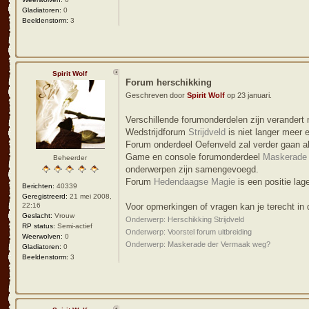
Gladiatoren:
0
Beeldenstorm:
3
Spirit Wolf
Forum herschikking
Geschreven door
Spirit Wolf
op 23 januari.
Verschillende forumonderdelen zijn verandert 
Wedstrijdforum
Strijdveld
is niet langer meer 
Forum onderdeel Oefenveld zal verder gaan a
Game en console forumonderdeel
Maskerade
Beheerder
onderwerpen zijn samengevoegd.
Forum
Hedendaagse Magie
is een positie lag
Berichten:
40339
Geregistreerd:
21 mei 2008,
22:16
Voor opmerkingen of vragen kan je terecht in
Geslacht:
Vrouw
Onderwerp: Herschikking Strijdveld
RP status:
Semi-actief
Onderwerp: Voorstel forum uitbreiding
Weerwolven:
0
Onderwerp: Maskerade der Vermaak weg?
Gladiatoren:
0
Beeldenstorm:
3