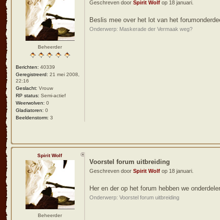
Geschreven door
Spirit Wolf
op 18 januari.
Beslis mee over het lot van het forumonderde
Onderwerp: Maskerade der Vermaak weg?
Beheerder
Berichten:
40339
Geregistreerd:
21 mei 2008,
22:16
Geslacht:
Vrouw
RP status:
Semi-actief
Weerwolven:
0
Gladiatoren:
0
Beeldenstorm:
3
Spirit Wolf
Voorstel forum uitbreiding
Geschreven door
Spirit Wolf
op 18 januari.
Her en der op het forum hebben we onderdelen
Onderwerp: Voorstel forum uitbreiding
Beheerder