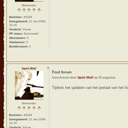
Beheerder
Berichten:
40339
Geregistreerd:
21 mei 2008,
22:16
Geslacht:
Vrouw
RP status:
Semi-actief
Weerwolven:
0
Gladiatoren:
0
Beeldenstorm:
3
Spirit Wolf
Fout forum
Geschreven door
Spirit Wolf
op 29 augustus.
Tijdens het updaten van het portaal van het f
Beheerder
Berichten:
40339
Geregistreerd:
21 mei 2008,
22:16
Geslacht:
Vrouw