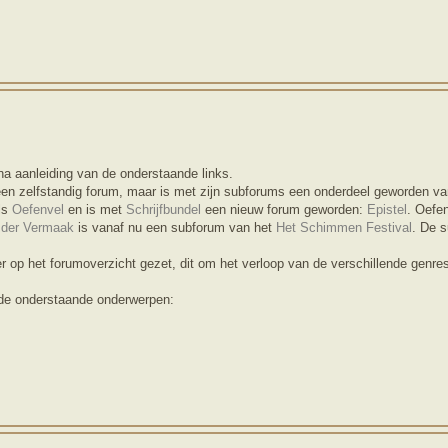
na aanleiding van de onderstaande links.
een zelfstandig forum, maar is met zijn subforums een onderdeel geworden v
ls
Oefenvel
en is met
Schrijfbundel
een nieuw forum geworden:
Epistel
. Oefen
 der Vermaak
is vanaf nu een subforum van het
Het Schimmen Festival
. De 
er op het forumoverzicht gezet, dit om het verloop van de verschillende genres
 de onderstaande onderwerpen: