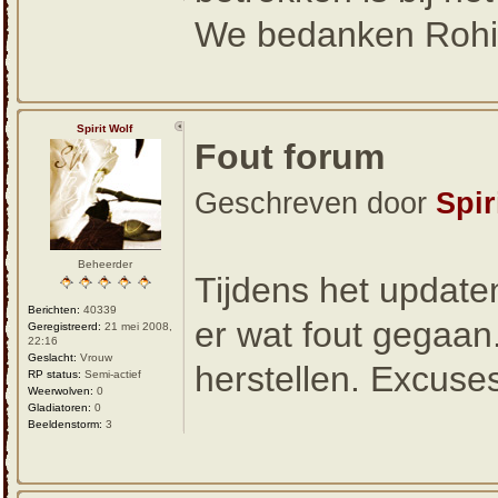
We bedanken Rohid v
Spirit Wolf
Fout forum
Geschreven door
Spir
Beheerder
Tijdens het updaten
Berichten:
40339
er wat fout gegaan
Geregistreerd:
21 mei 2008,
22:16
Geslacht:
Vrouw
herstellen. Excuse
RP status:
Semi-actief
Weerwolven:
0
Gladiatoren:
0
Beeldenstorm:
3