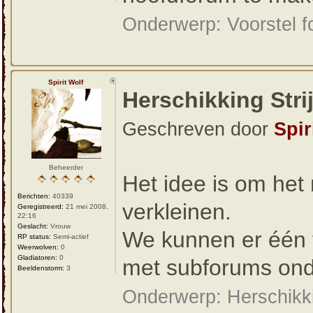
Onderwerp: Voorstel fo
Spirit Wolf
Herschikking Stri
Geschreven door
Spir
Beheerder
Het idee is om het 
Berichten:
40339
verkleinen.
Geregistreerd:
21 mei 2008,
22:16
Geslacht:
Vrouw
We kunnen er één 
RP status:
Semi-actief
Weerwolven:
0
Gladiatoren:
0
met subforums onde
Beeldenstorm:
3
Onderwerp: Herschikki