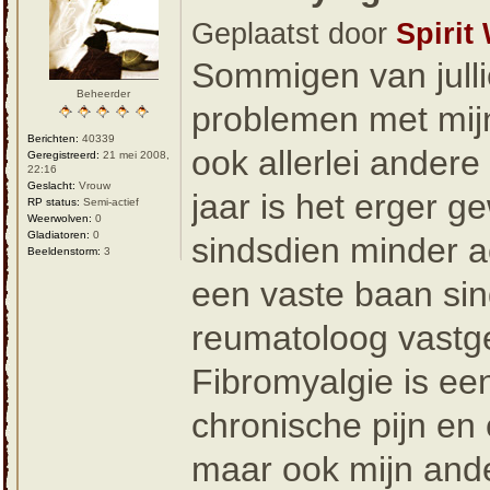
Geplaatst door
Spirit
Sommigen van julli
Beheerder
problemen met mij
Berichten:
40339
ook allerlei andere
Geregistreerd:
21 mei 2008,
22:16
Geslacht:
Vrouw
jaar is het erger g
RP status:
Semi-actief
Weerwolven:
0
Gladiatoren:
0
sindsdien minder a
Beeldenstorm:
3
een vaste baan sind
reumatoloog vastge
Fibromyalgie is een
chronische pijn en
maar ook mijn ander