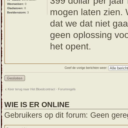
399 dollar per jaa
Weerwolven:
0
Gladiatoren:
0
mogen laten zien. 
Beeldenstorm:
3
dat we dat niet ga
geen oplossing voor
het opent.
Geef de vorige berichten weer:
Gesloten
onderwerp
Keer terug naar Het Bloedcontract - Forumregels
WIE IS ER ONLINE
Gebruikers op dit forum: Geen gereg