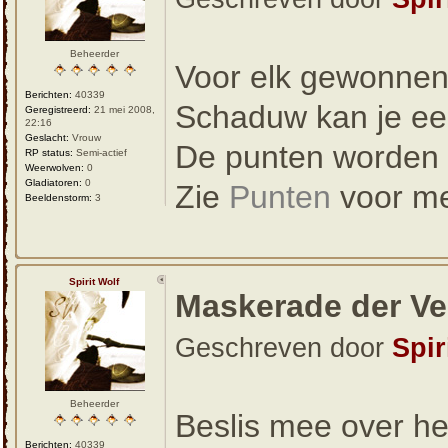
Beheerder
Voor elk gewonnen 
Berichten:
40339
Schaduw kan je ee
Geregistreerd:
21 mei 2008,
22:16
Geslacht:
Vrouw
De punten worden i
RP status:
Semi-actief
Weerwolven:
0
Gladiatoren:
0
Zie
Punten
voor me
Beeldenstorm:
3
Spirit Wolf
Maskerade der V
Geschreven door
Spir
Beheerder
Beslis mee over he
Berichten:
40339