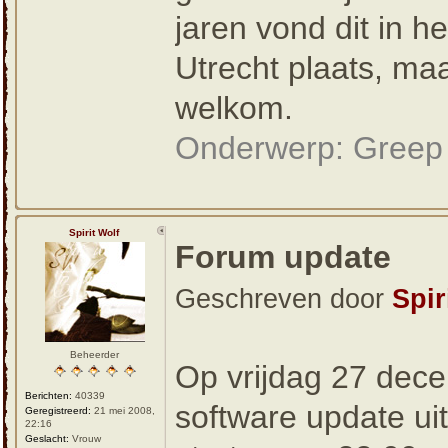
jaren vond dit in 
Utrecht plaats, ma
welkom.
Onderwerp: Greep 
Spirit Wolf
Forum update
Geschreven door
Spir
Beheerder
Op vrijdag 27 dece
Berichten:
40339
software update u
Geregistreerd:
21 mei 2008,
22:16
Geslacht:
Vrouw