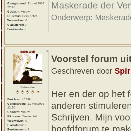
Maskerade der Ve
Geregistreerd:
21 mei 2008,
22:16
Geslacht:
Vrouw
Onderwerp: Maskerad
RP status:
Semi-actief
Weerwolven:
0
Gladiatoren:
0
Beeldenstorm:
3
Spirit Wolf
Voorstel forum ui
Geschreven door
Spir
Beheerder
Her en der op het
Berichten:
40339
anderen stimuleren
Geregistreerd:
21 mei 2008,
22:16
Geslacht:
Vrouw
Schrijven. Mijn vo
RP status:
Semi-actief
Weerwolven:
0
Gladiatoren:
0
hoofdforum te mak
Beeldenstorm:
3