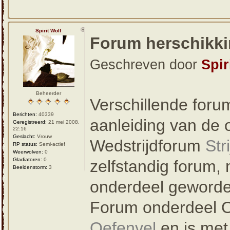
Spirit Wolf
Forum herschikk
Geschreven door
Spir
Beheerder
Verschillende foru
Berichten:
40339
aanleiding van de 
Geregistreerd:
21 mei 2008,
22:16
Geslacht:
Vrouw
Wedstrijdforum
Str
RP status:
Semi-actief
Weerwolven:
0
Gladiatoren:
0
zelfstandig forum,
Beeldenstorm:
3
onderdeel geword
Forum onderdeel O
Oefenvel
en is me