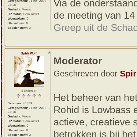
Via de onderstaand
Geregistreerd:
21 mei 2008,
22:16
Geslacht:
Vrouw
de meeting van 14 j
RP status:
Semi-actief
Weerwolven:
0
Gladiatoren:
0
Greep uit de Schad
Beeldenstorm:
3
Spirit Wolf
Moderator
Geschreven door
Spir
Beheerder
Het beheer van het
Berichten:
40339
Rohid is Lowbass 
Geregistreerd:
21 mei 2008,
22:16
Geslacht:
Vrouw
actieve, creatieve 
RP status:
Semi-actief
Weerwolven:
0
Gladiatoren:
0
betrokken is bij he
Beeldenstorm:
3