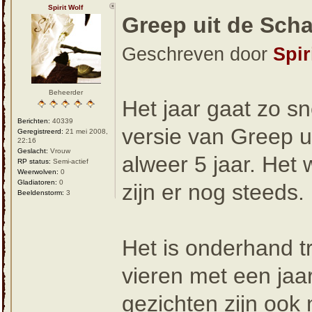
Spirit Wolf
Greep uit de Scha
Geschreven door
Spir
Beheerder
Het jaar gaat zo sn
Berichten:
40339
versie van Greep u
Geregistreerd:
21 mei 2008,
22:16
Geslacht:
Vrouw
alweer 5 jaar. Het
RP status:
Semi-actief
Weerwolven:
0
Gladiatoren:
0
zijn er nog steeds.
Beeldenstorm:
3
Het is onderhand t
vieren met een jaa
gezichten zijn ook