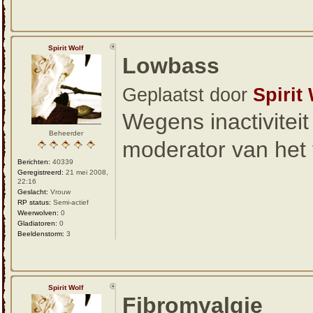
Spirit Wolf
Lowbass
Geplaatst door
Spirit
Wegens inactivitei
Beheerder
moderator van het 
Berichten:
40339
Geregistreerd:
21 mei 2008,
22:16
Geslacht:
Vrouw
RP status:
Semi-actief
Weerwolven:
0
Gladiatoren:
0
Beeldenstorm:
3
Spirit Wolf
Fibromyalgie