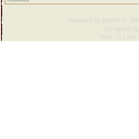
Forumoverzicht
Powered by
phpBB
© 200
Designed b
Time : 0.174s 