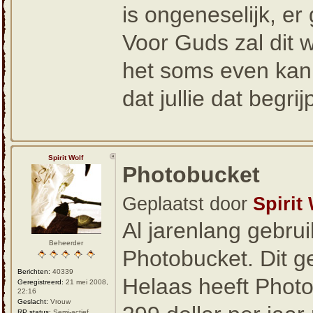
is ongeneselijk, er
Voor Guds zal dit 
het soms even kan 
dat jullie dat begri
Spirit Wolf
Photobucket
Geplaatst door
Spirit
Al jarenlang gebrui
Beheerder
Photobucket. Dit g
Berichten:
40339
Helaas heeft Photo
Geregistreerd:
21 mei 2008,
22:16
Geslacht:
Vrouw
RP status:
Semi-actief