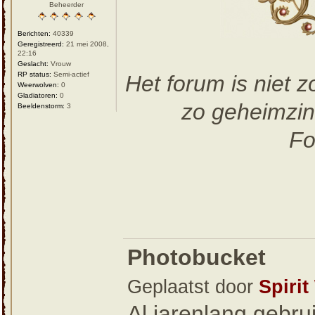
Beheerder
Berichten:
40339
Geregistreerd:
21 mei 2008,
22:16
Geslacht:
Vrouw
RP status:
Semi-actief
Het forum is niet 
Weerwolven:
0
Gladiatoren:
0
zo geheimzin
Beeldenstorm:
3
Fo
Photobucket
Geplaatst door
Spirit
Al jarenlang gebru