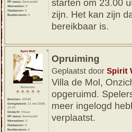
starten om 23.00 u
RP status:
Semi-actief
Weerwolven:
0
Gladiatoren:
0
zijn. Het kan zijn d
Beeldenstorm:
3
bereikbaar is.
Spirit Wolf
Opruiming
Geplaatst door
Spirit
Villa de Mol, Onzic
Beheerder
opgeruimd. Spelers 
Berichten:
40339
meer ingelogd hebb
Geregistreerd:
21 mei 2008,
22:16
Geslacht:
Vrouw
verplaatst.
RP status:
Semi-actief
Weerwolven:
0
Gladiatoren:
0
Beeldenstorm:
3