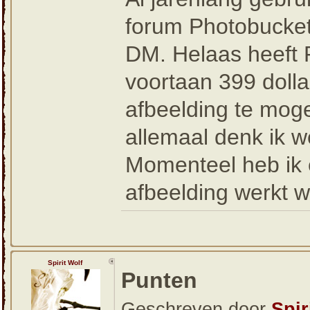
forum Photobucket.
DM. Helaas heeft 
voortaan 399 dolla
afbeelding te mog
allemaal denk ik w
Momenteel heb ik 
afbeelding werkt we
Spirit Wolf
Punten
Geschreven door
Spir