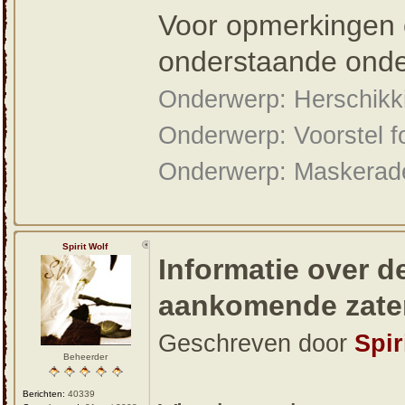
Voor opmerkingen o
onderstaande ond
Onderwerp: Herschikki
Onderwerp: Voorstel fo
Onderwerp: Maskerad
Spirit Wolf
Informatie over d
aankomende zater
Geschreven door
Spir
Beheerder
Berichten:
40339