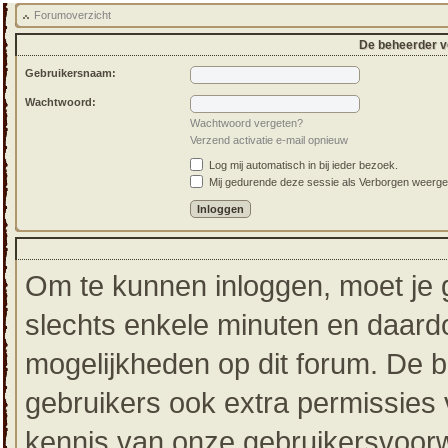
Forumoverzicht
De beheerder ve
Gebruikersnaam:
Wachtwoord:
Wachtwoord vergeten?
Verzend activatie e-mail opnieuw
Log mij automatisch in bij ieder bezoek.
Mij gedurende deze sessie als Verborgen weergeven
Om te kunnen inloggen, moet je g
slechts enkele minuten en daardo
mogelijkheden op dit forum. De 
gebruikers ook extra permissies 
kennis van onze gebruikersvoorw