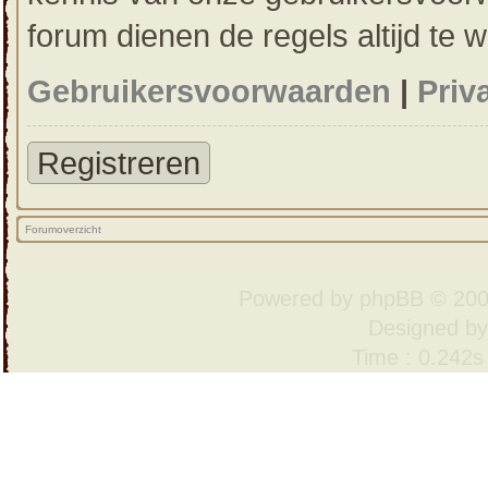
forum dienen de regels altijd te 
Gebruikersvoorwaarden
|
Priv
Registreren
Forumoverzicht
Powered by
phpBB
© 200
Designed b
Time : 0.242s 