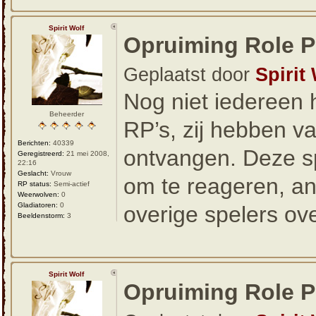
Spirit Wolf
Opruiming Role P
Geplaatst door
Spirit
Nog niet iedereen 
Beheerder
RP’s, zij hebben v
Berichten:
40339
ontvangen. Deze sp
Geregistreerd:
21 mei 2008,
22:16
Geslacht:
Vrouw
om te reageren, an
RP status:
Semi-actief
Weerwolven:
0
Gladiatoren:
0
overige spelers ov
Beeldenstorm:
3
Spirit Wolf
Opruiming Role P