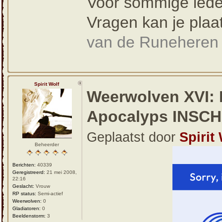
Voor sommige leden
Vragen kan je plaa
van de Runeheren 
Spirit Wolf
Weerwolven XVI: 
Apocalyps INSC
Geplaatst door
Spirit
Beheerder
Berichten:
40339
Geregistreerd:
21 mei 2008,
22:16
Geslacht:
Vrouw
RP status:
Semi-actief
Weerwolven:
0
Gladiatoren:
0
Beeldenstorm:
3