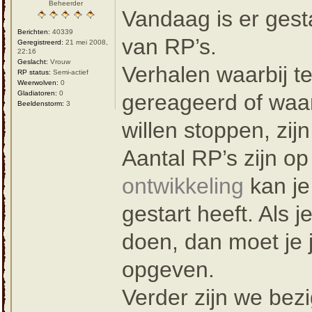
Beheerder
Vandaag is er gest
Berichten:
40339
van RP’s.
Geregistreerd:
21 mei 2008,
22:16
Geslacht:
Vrouw
Verhalen waarbij t
RP status:
Semi-actief
Weerwolven:
0
Gladiatoren:
0
gereageerd of waa
Beeldenstorm:
3
willen stoppen, zijn
Aantal RP’s zijn op
ontwikkeling
kan je
gestart heeft. Als 
doen, dan moet je 
opgeven.
Verder zijn we bez