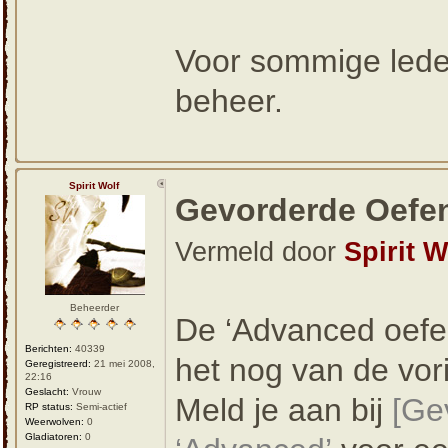
Voor sommige leden
beheer.
Spirit Wolf
Gevorderde Oefe
Vermeld door
Spirit W
Beheerder
De ‘Advanced oefe
Berichten:
40339
het nog van de vor
Geregistreerd:
21 mei 2008,
22:16
Geslacht:
Vrouw
Meld je aan bij
[Ge
RP status:
Semi-actief
Weerwolven:
0
Gladiatoren:
0