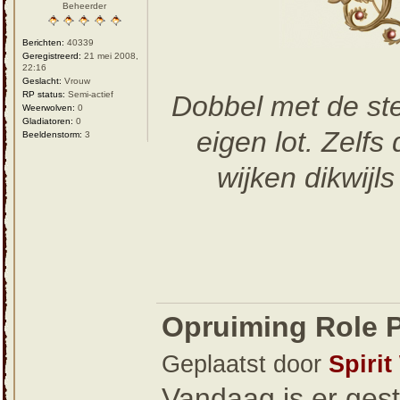
Beheerder
Berichten:
40339
Geregistreerd:
21 mei 2008,
22:16
Geslacht:
Vrouw
RP status:
Semi-actief
Dobbel met de ste
Weerwolven:
0
Gladiatoren:
0
eigen lot. Zelf
Beeldenstorm:
3
wijken dikwijls
Opruiming Role P
Geplaatst door
Spirit
Vandaag is er gest