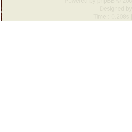
Powered by
phpBB
© 200
Designed b
Time : 0.208s 