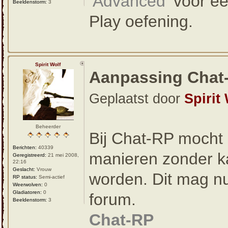
‘Advanced’
voor ee
Beeldenstorm:
3
Play oefening.
Spirit Wolf
Aanpassing Chat
Geplaatst door
Spirit
Beheerder
Bij Chat-RP mocht 
Berichten:
40339
manieren zonder ka
Geregistreerd:
21 mei 2008,
22:16
Geslacht:
Vrouw
worden. Dit mag nu
RP status:
Semi-actief
Weerwolven:
0
Gladiatoren:
0
forum.
Beeldenstorm:
3
Chat-RP