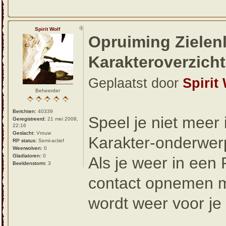
Spirit Wolf
Opruiming Zielenl
Karakteroverzicht
Geplaatst door
Spirit
Beheerder
Berichten:
40339
Speel je niet meer 
Geregistreerd:
21 mei 2008,
22:16
Geslacht:
Vrouw
Karakter-onderwerp
RP status:
Semi-actief
Weerwolven:
0
Gladiatoren:
0
Als je weer in een 
Beeldenstorm:
3
contact opnemen m
wordt weer voor je