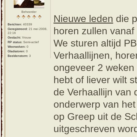
Beheerder
Nieuwe leden
die p
Berichten:
40339
horen zullen vanaf
Geregistreerd:
21 mei 2008,
22:16
Geslacht:
Vrouw
We sturen altijd PB
RP status:
Semi-actief
Weerwolven:
0
Gladiatoren:
0
Verhaallijnen, hore
Beeldenstorm:
3
ongeveer 2 weken u
hebt of liever wilt
de Verhaallijn van 
onderwerp van het 
op Greep uit de Sc
uitgeschreven word