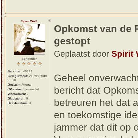
Spirit Wolf
Opkomst van de 
gestopt
Geplaatst door
Spirit
Beheerder
Berichten:
40339
Geheel onverwachts
Geregistreerd:
21 mei 2008,
22:16
Geslacht:
Vrouw
bericht dat Opkoms
RP status:
Semi-actief
Weerwolven:
0
Gladiatoren:
0
betreuren het dat 
Beeldenstorm:
3
en toekomstige idee
jammer dat dit op 