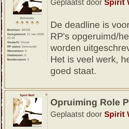
Geplaatst door
Spirit
Beheerder
De deadline is voor
Berichten:
40339
RP's opgeruimd/her
Geregistreerd:
21 mei 2008,
22:16
Geslacht:
Vrouw
worden uitgeschre
RP status:
Semi-actief
Weerwolven:
0
Gladiatoren:
0
Het is veel werk, h
Beeldenstorm:
3
goed staat.
Spirit Wolf
Opruiming Role P
Geplaatst door
Spirit