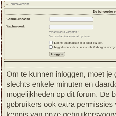
Forumoverzicht
De beheerder ve
Gebruikersnaam:
Wachtwoord:
Wachtwoord vergeten?
Verzend activatie e-mail opnieuw
Log mij automatisch in bij ieder bezoek.
Mij gedurende deze sessie als Verborgen weergeven
Om te kunnen inloggen, moet je g
slechts enkele minuten en daardo
mogelijkheden op dit forum. De 
gebruikers ook extra permissies 
kennis van onze gebruikersvoorw