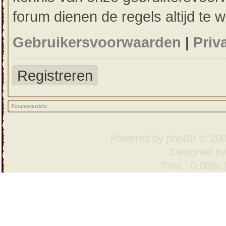
forum dienen de regels altijd te 
Gebruikersvoorwaarden
|
Priv
Registreren
Forumoverzicht
Powered by
phpBB
© 200
Designed b
Time : 0.069s 