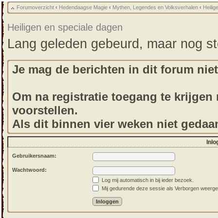
Forumoverzicht
‹
Hedendaagse Magie
‹
Mythen, Legendes en Volksverhalen
‹
Heilig
Heiligen en speciale dagen
Lang geleden gebeurd, maar nog s
Je mag de berichten in dit forum niet
Om na registratie toegang te krijgen m
voorstellen.
Als dit binnen vier weken niet gedaa
Inlo
Gebruikersnaam:
Wachtwoord:
Log mij automatisch in bij ieder bezoek.
Mij gedurende deze sessie als Verborgen weergeven