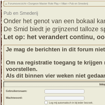
Forumoverzicht
‹
Dungeon Master Role Play
‹
Vilian
‹
Pub en Smederij
Pub en Smederij
Onder het genot van een bokaal kan 
De Smid biedt je grijnzend talloze s
Let op: het verandert continu, o
Je mag de berichten in dit forum niet
Om na registratie toegang te krijgen m
voorstellen.
Als dit binnen vier weken niet gedaa
Inlo
Gebruikersnaam:
Wachtwoord:
Log mij automatisch in bij ieder bezoek.