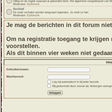
Uitleg en de regels waaraan je gebonden bent. Het algemene vergaderpunt van 
Moderator:
Eyðimörk
Archief
De oude verhalen worden langzaam legendes. Je vindt ze hier.
Moderator:
Eyðimörk
Je mag de berichten in dit forum niet
Om na registratie toegang te krijgen m
voorstellen.
Als dit binnen vier weken niet gedaa
Inlo
Gebruikersnaam:
Wachtwoord:
Log mij automatisch in bij ieder bezoek.
Mij gedurende deze sessie als Verborgen weergeven