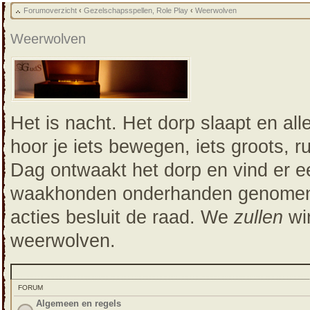
Forumoverzicht
‹
Gezelschapsspellen, Role Play
‹
Weerwolven
Weerwolven
Het is nacht. Het dorp slaapt en alle
hoor je iets bewegen, iets groots, 
Dag ontwaakt het dorp en vind er ee
waakhonden onderhanden genomen. Z
acties besluit de raad. We
zullen
win
weerwolven.
FORUM
Algemeen en regels