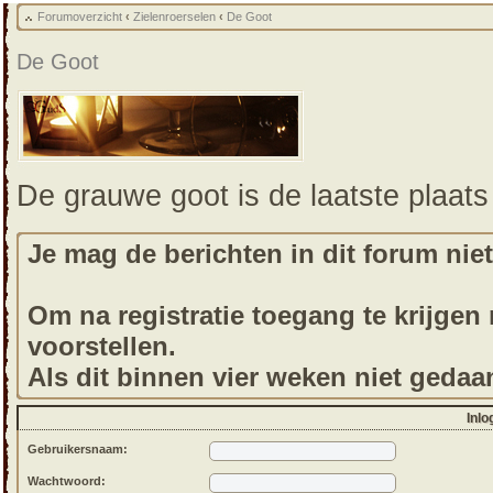
Forumoverzicht
‹
Zielenroerselen
‹
De Goot
De Goot
De grauwe goot is de laatste plaats
Je mag de berichten in dit forum niet
Om na registratie toegang te krijgen m
voorstellen.
Als dit binnen vier weken niet gedaa
Inlo
Gebruikersnaam:
Wachtwoord: