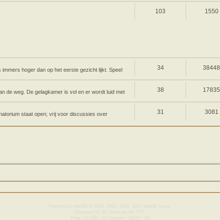
103
1550
34
3844
s immers hoger dan op het eerste gezicht lijkt. Speel
38
1783
an de weg. De gelagkamer is vol en er wordt luid met
31
3081
atorium staat open; vrij voor discussies over
Powered by
phpBB
© 2000, 2002, 2005, 2007 phpBB Group.
Designed by
ST Software
for
PTF
.
Time : 0.270s | 12 Queries | GZIP : Off