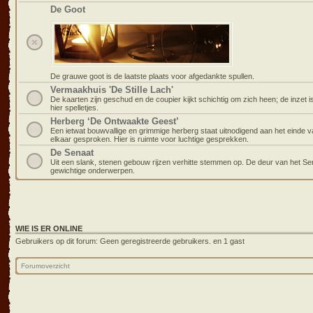
De Goot
De grauwe goot is de laatste plaats voor afgedankte spullen.
Vermaakhuis 'De Stille Lach'
De kaarten zijn geschud en de coupier kijkt schichtig om zich heen; de inzet i
hier spelletjes.
Herberg ‘De Ontwaakte Geest’
Een ietwat bouwvallige en grimmige herberg staat uitnodigend aan het einde v
elkaar gesproken. Hier is ruimte voor luchtige gesprekken.
De Senaat
Uit een slank, stenen gebouw rijzen verhitte stemmen op. De deur van het Sen
gewichtige onderwerpen.
WIE IS ER ONLINE
Gebruikers op dit forum: Geen geregistreerde gebruikers. en 1 gast
Forumoverzicht