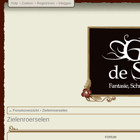
Help
•
Zoeken
•
Registreren
•
Inloggen
Forumoverzicht
‹
Zielenroerselen
Zielenroerselen
FORUM