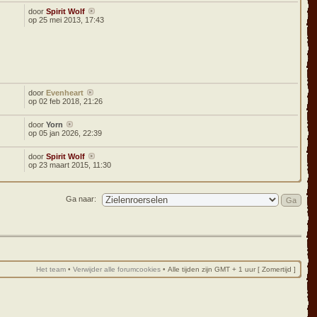
door
Spirit Wolf
op 25 mei 2013, 17:43
door
Evenheart
8
op 02 feb 2018, 21:26
door
Yorn
5
op 05 jan 2026, 22:39
door
Spirit Wolf
op 23 maart 2015, 11:30
Ga naar:
Het team
•
Verwijder alle forumcookies
•
Alle tijden zijn GMT + 1 uur [ Zomertijd ]