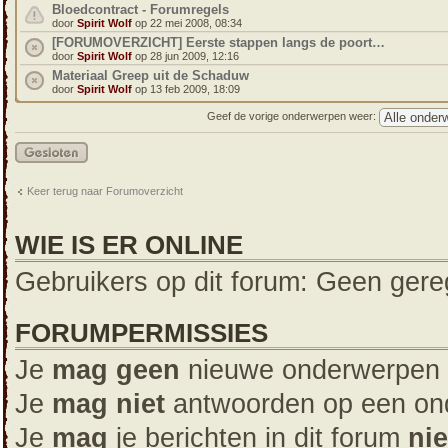
Bloedcontract - Forumregels
door
Spirit Wolf
op 22 mei 2008, 08:34
[FORUMOVERZICHT] Eerste stappen langs de poort…
door
Spirit Wolf
op 28 jun 2009, 12:16
Materiaal Greep uit de Schaduw
door
Spirit Wolf
op 13 feb 2009, 18:09
Geef de vorige onderwerpen weer:
Forum
gesloten
Keer terug naar Forumoverzicht
WIE IS ER ONLINE
Gebruikers op dit forum: Geen gereg
FORUMPERMISSIES
Je
mag geen
nieuwe onderwerpen i
Je
mag niet
antwoorden op een ond
Je
mag
je berichten in dit forum
nie