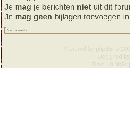
Je
mag
je berichten
niet
uit dit for
Je
mag geen
bijlagen toevoegen in
Forumoverzicht
Powered by
phpBB
© 200
Designed b
Time : 0.085s 