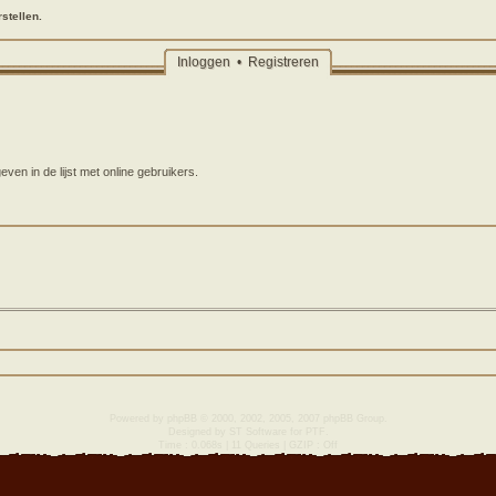
stellen.
Inloggen
•
Registreren
en in de lijst met online gebruikers.
Powered by
phpBB
© 2000, 2002, 2005, 2007 phpBB Group.
Designed by
ST Software
for
PTF
.
Time : 0.068s | 11 Queries | GZIP : Off