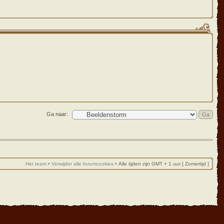
Ga naar:
Het team
•
Verwijder alle forumcookies
•
Alle tijden zijn GMT + 1 uur [ Zomertijd ]