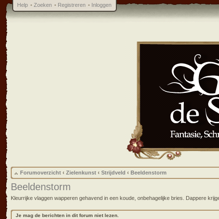
Help
•
Zoeken
•
Registreren
•
Inloggen
Forumoverzicht
‹
Zielenkunst
‹
Strijdveld
‹
Beeldenstorm
Beeldenstorm
Kleurrijke vlaggen wapperen gehavend in een koude, onbehagelijke bries. Dappere krijge
Je mag de berichten in dit forum niet lezen.