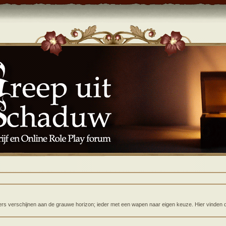
rs verschijnen aan de grauwe horizon; ieder met een wapen naar eigen keuze. Hier vinden de 