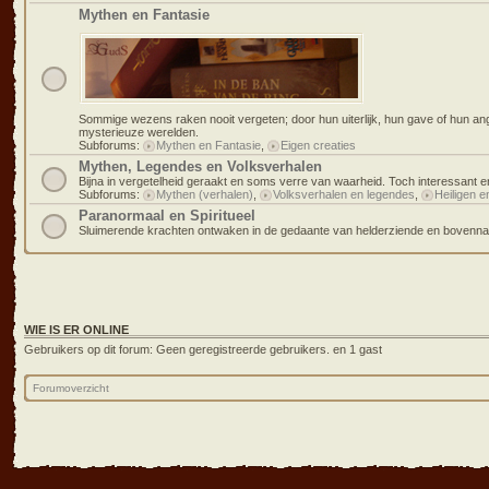
Mythen en Fantasie
Sommige wezens raken nooit vergeten; door hun uiterlijk, hun gave of hun an
mysterieuze werelden.
Subforums:
Mythen en Fantasie
,
Eigen creaties
Mythen, Legendes en Volksverhalen
Bijna in vergetelheid geraakt en soms verre van waarheid. Toch interessant en
Subforums:
Mythen (verhalen)
,
Volksverhalen en legendes
,
Heiligen e
Paranormaal en Spiritueel
Sluimerende krachten ontwaken in de gedaante van helderziende en bovennat
WIE IS ER ONLINE
Gebruikers op dit forum: Geen geregistreerde gebruikers. en 1 gast
Forumoverzicht