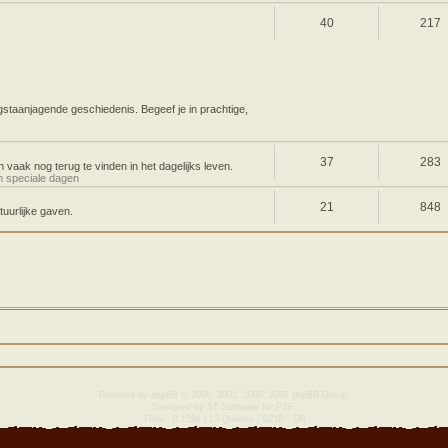
40
217
gstaanjagende geschiedenis. Begeef je in prachtige,
37
283
 vaak nog terug te vinden in het dagelijks leven.
n speciale dagen
21
848
uurlijke gaven.
Powered by
phpBB
© 2000, 2002, 2005, 2007 phpBB Group.
Designed by
ST Software
for
PTF
.
Time : 0.159s | 13 Queries | GZIP : Off