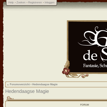
Help
•
Zoeken
•
Registreren
•
Inloggen
Forumoverzicht
‹
Hedendaagse Magie
Hedendaagse Magie
FORUM