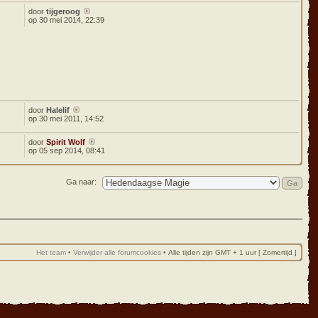
door
tijgeroog
op 30 mei 2014, 22:39
door
Halelif
op 30 mei 2011, 14:52
door
Spirit Wolf
op 05 sep 2014, 08:41
Ga naar:
Het team
•
Verwijder alle forumcookies
•
Alle tijden zijn GMT + 1 uur [ Zomertijd ]