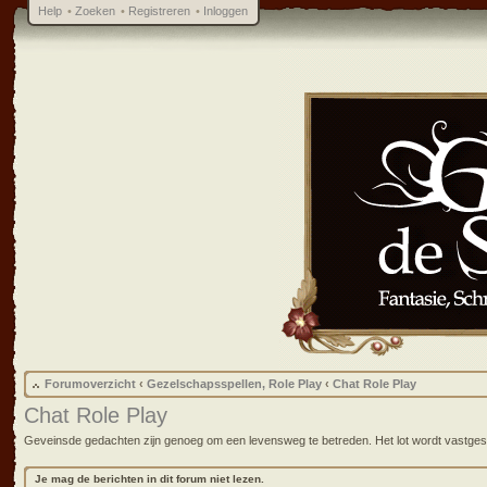
Help
•
Zoeken
•
Registreren
•
Inloggen
Forumoverzicht
‹
Gezelschapsspellen, Role Play
‹
Chat Role Play
Chat Role Play
Geveinsde gedachten zijn genoeg om een levensweg te betreden. Het lot wordt vastgest
Je mag de berichten in dit forum niet lezen.