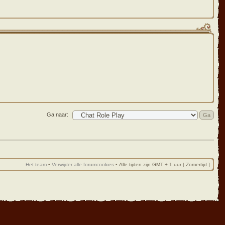
Ga naar:
Het team
•
Verwijder alle forumcookies
•
Alle tijden zijn GMT + 1 uur [ Zomertijd ]