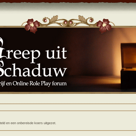
eld en een onbereisde koers uitgezet.