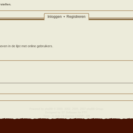
stellen.
Inloggen
•
Registreren
en in de lijst met online gebruikers.
Powered by
phpBB
© 2000, 2002, 2005, 2007 phpBB Group.
Designed by
ST Software
for
PTF
.
Time : 0.114s | 9 Queries | GZIP : Off