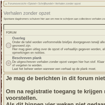
Forumoverzicht
‹
Epistel
‹
Schrijfbundel
‹
Verhalen zonder opzet
Verhalen zonder opzet
Spontane dagdromers schuiven hier aan om mee te schrijven aan collectieve verhalen zon
FORUM
Overleg
Onder de tafel worden verfrommelde briefjes doorgegeven terwijl al
gesnoerd zijn.
Hier mag geen uitleg over de opzet of verhaallijn gegeven worden, al
opmerkingen en notities.
Beschreven plank
De uitgeschreven verhalen zonder opzet vangen hier hun stof. Klaa
of vergeten te worden.
Laat het beheer weten wanneer een verhaal op de plank moet.
Je mag de berichten in dit forum niet
Om na registratie toegang te krijgen m
voorstellen.
Als dit binnen vier weken niet gedaa