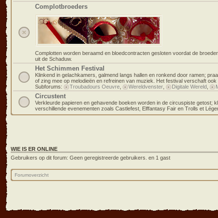
Complotbroeders
Complotten worden beraamd en bloedcontracten gesloten voordat de broeders
uit de Schaduw.
Het Schimmen Festival
Klinkend in gelachkamers, galmend langs hallen en ronkend door ramen; praa
of zing mee op melodieën en refreinen van muziek. Het festival verschaft oo
Subforums:
Troubadours Oeuvre
,
Wereldvenster
,
Digitale Wereld
,
Circustent
Verkleurde papieren en gehavende boeken worden in de circuspiste getost; k
verschillende evenementen zoals Castlefest, Elffantasy Fair en Trolls et Lég
WIE IS ER ONLINE
Gebruikers op dit forum: Geen geregistreerde gebruikers. en 1 gast
Forumoverzicht