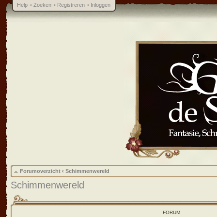
Help
•
Zoeken
•
Registreren
•
Inloggen
Forumoverzicht
‹
Schimmenwereld
Schimmenwereld
FORUM