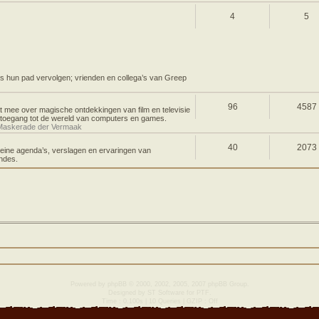
4
5
 hun pad vervolgen; vrienden en collega’s van Greep
96
4587
t mee over magische ontdekkingen van film en televisie
k toegang tot de wereld van computers en games.
Maskerade der Vermaak
40
2073
leine agenda’s, verslagen en ervaringen van
endes.
Powered by
phpBB
© 2000, 2002, 2005, 2007 phpBB Group.
Designed by
ST Software
for
PTF
.
Time : 0.100s | 10 Queries | GZIP : Off