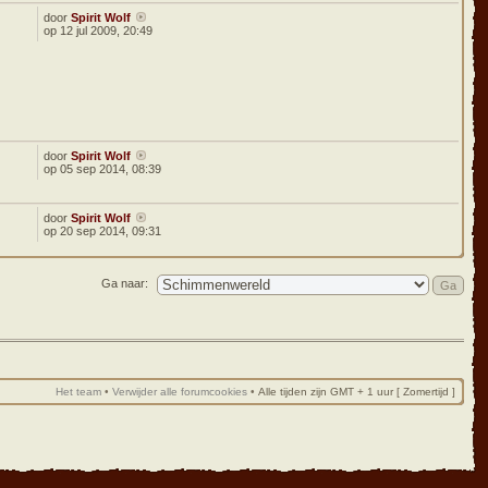
door
Spirit Wolf
op 12 jul 2009, 20:49
door
Spirit Wolf
op 05 sep 2014, 08:39
door
Spirit Wolf
op 20 sep 2014, 09:31
Ga naar:
Het team
•
Verwijder alle forumcookies
•
Alle tijden zijn GMT + 1 uur [ Zomertijd ]