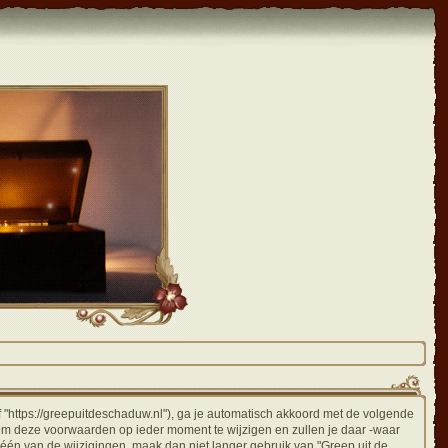
f "https://greepuitdeschaduw.nl"), ga je automatisch akkoord met de volgende
om deze voorwaarden op ieder moment te wijzigen en zullen je daar -waar
 één van de wijzigingen, maak dan niet langer gebruik van "Greep uit de