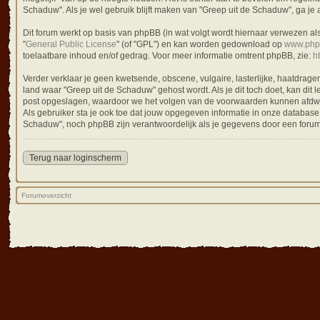
Schaduw". Als je wel gebruik blijft maken van "Greep uit de Schaduw", ga je
Dit forum werkt op basis van phpBB (in wat volgt wordt hiernaar verwezen al
"
General Public License
" (of "GPL") en kan worden gedownload op
www.php
toelaatbare inhoud en/of gedrag. Voor meer informatie omtrent phpBB, zie:
h
Verder verklaar je geen kwetsende, obscene, vulgaire, lasterlijke, haatdragen
land waar "Greep uit de Schaduw" gehost wordt. Als je dit toch doet, kan dit l
post opgeslagen, waardoor we het volgen van de voorwaarden kunnen afdwinge
Als gebruiker sta je ook toe dat jouw opgegeven informatie in onze databas
Schaduw", noch phpBB zijn verantwoordelijk als je gegevens door een for
Terug naar loginscherm
Forumoverzicht