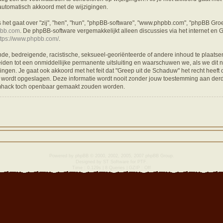
 automatisch akkoord met de wijzigingen.
s het gaat over "zij", "hen", "hun", "phpBB-software", "www.phpbb.com", "phpBB Gro
bb.com
. De phpBB-software vergemakkelijkt alleen discussies via het internet en 
ttps://www.phpbb.com/
.
de, bedreigende, racistische, seksueel-georiënteerde of andere inhoud te plaatsen, d
eiden tot een onmiddellijke permanente uitsluiting en waarschuwen we, als we dit nod
n. Je gaat ook akkoord met het feit dat "Greep uit de Schaduw" het recht heeft 
e wordt opgeslagen. Deze informatie wordt nooit zonder jouw toestemming aan derd
umhack toch openbaar gemaakt zouden worden.
Powered by
phpBB
© 2000, 2002, 2005, 2007 phpBB Group.
Designed by
ST Software
for
PTF
.
Time : 0.129s | 8 Queries | GZIP : Off