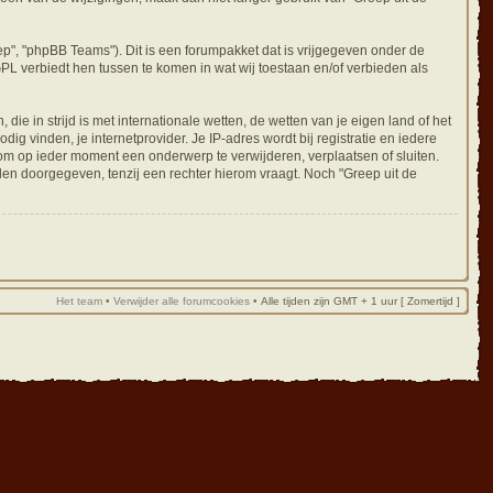
ep", "phpBB Teams"). Dit is een forumpakket dat is vrijgegeven onder de
GPL verbiedt hen tussen te komen in wat wij toestaan en/of verbieden als
ie in strijd is met internationale wetten, de wetten van je eigen land of het
ig vinden, je internetprovider. Je IP-adres wordt bij registratie en iedere
om op ieder moment een onderwerp te verwijderen, verplaatsen of sluiten.
en doorgegeven, tenzij een rechter hierom vraagt. Noch "Greep uit de
Het team
•
Verwijder alle forumcookies
•
Alle tijden zijn GMT + 1 uur [ Zomertijd ]