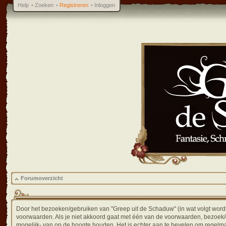
Help
•
Zoeken
•
Registreren
•
Inloggen
Forumoverzicht
Door het bezoeken/gebruiken van "Greep uit de Schaduw" (in wat volgt wordt 
voorwaarden. Als je niet akkoord gaat met één van de voorwaarden, bezoek/
mogelijk- van op de hoogte houden. Het is echter aan te bevelen om regelmat