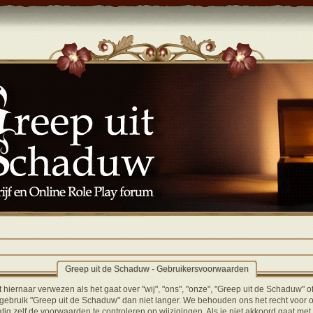
Greep uit de Schaduw - Gebruikersvoorwaarden
hiernaar verwezen als het gaat over "wij", "ons", "onze", "Greep uit de Schaduw" o
gebruik "Greep uit de Schaduw" dan niet langer. We behouden ons het recht voor 
ig zelf de voorwaarden te controleren op wijzigingen. Als je niet akkoord gaat met