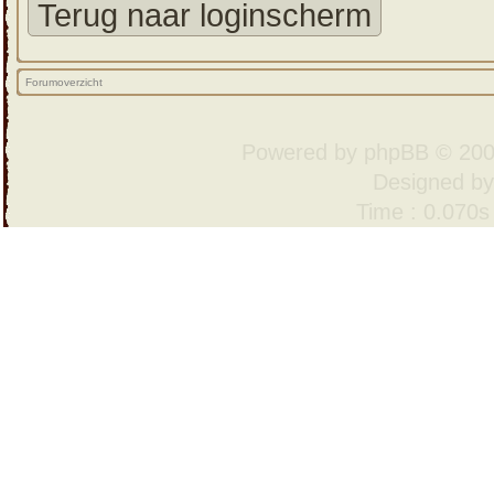
Terug naar loginscherm
Forumoverzicht
Powered by
phpBB
© 200
Designed b
Time : 0.070s 