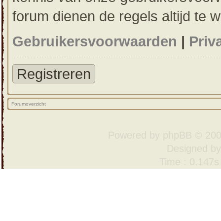
forum dienen de regels altijd te 
Gebruikersvoorwaarden
|
Priv
Registreren
Forumoverzicht
Powered by
phpBB
© 200
Designed b
Time : 0.147s 