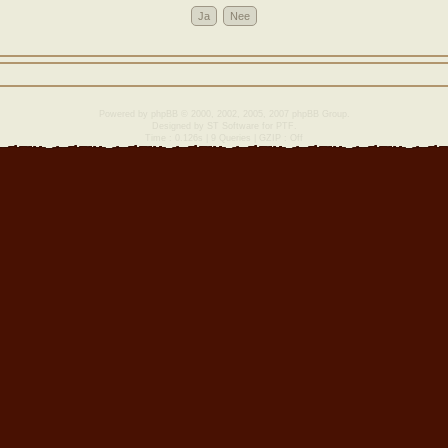
Powered by
phpBB
© 2000, 2002, 2005, 2007 phpBB Group.
Designed by
ST Software
for
PTF
.
Time : 0.126s | 9 Queries | GZIP : Off