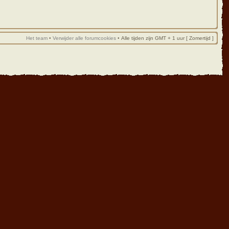
Het team
•
Verwijder alle forumcookies
•
Alle tijden zijn GMT + 1 uur [ Zomertijd ]