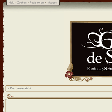
Help
•
Zoeken
•
Registreren
•
Inloggen
Forumoverzicht