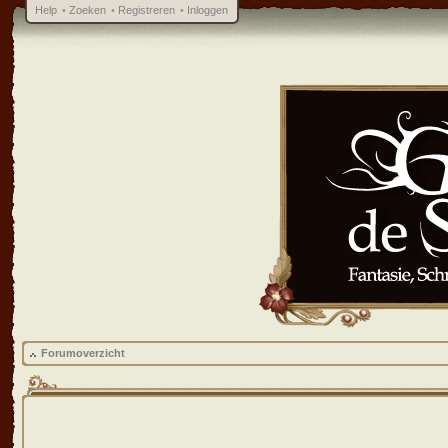
Help
•
Zoeken
•
Registreren
•
Inloggen
Forumoverzicht