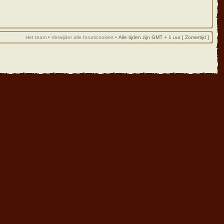
Het team
•
Verwijder alle forumcookies
•
Alle tijden zijn GMT + 1 uur [ Zomertijd ]