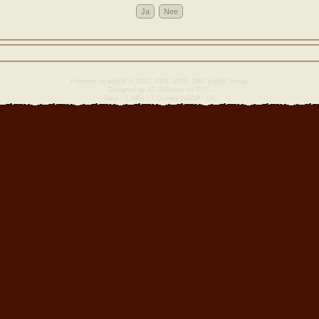
Powered by
phpBB
© 2000, 2002, 2005, 2007 phpBB Group.
Designed by
ST Software
for
PTF
.
Time : 0.088s | 7 Queries | GZIP : Off