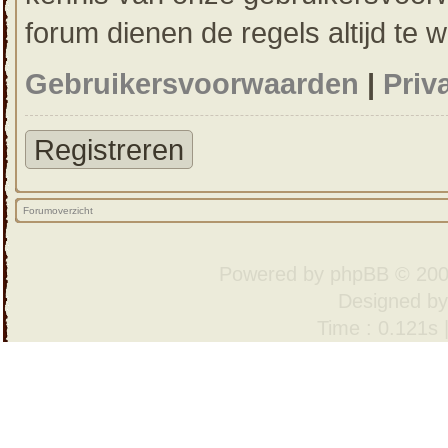
forum dienen de regels altijd te 
Gebruikersvoorwaarden
|
Priv
Registreren
Forumoverzicht
Powered by
phpBB
© 200
Designed b
Time : 0.121s 