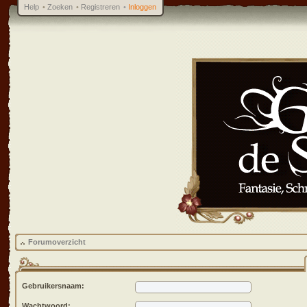
Help
•
Zoeken
•
Registreren
•
Inloggen
Forumoverzicht
Gebruikersnaam:
Wachtwoord: