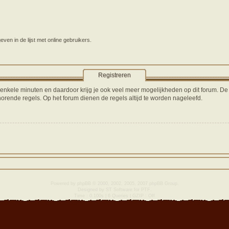
en in de lijst met online gebruikers.
Registreren
s enkele minuten en daardoor krijg je ook veel meer mogelijkheden op dit forum. D
orende regels. Op het forum dienen de regels altijd te worden nageleefd.
Powered by
phpBB
© 2000, 2002, 2005, 2007 phpBB Group.
Designed by
ST Software
for
PTF
.
Time : 0.100s | 6 Queries | GZIP : Off