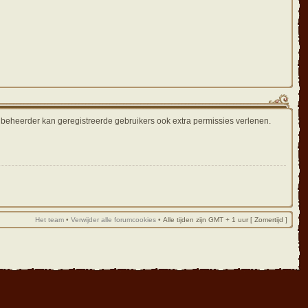
e beheerder kan geregistreerde gebruikers ook extra permissies verlenen.
Het team
•
Verwijder alle forumcookies
•
Alle tijden zijn GMT + 1 uur [ Zomertijd ]