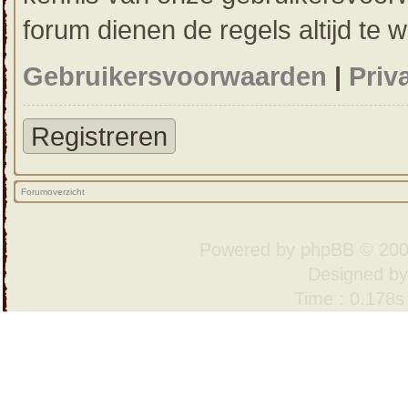
forum dienen de regels altijd te 
Gebruikersvoorwaarden
|
Priv
Registreren
Forumoverzicht
Powered by
phpBB
© 200
Designed b
Time : 0.178s 