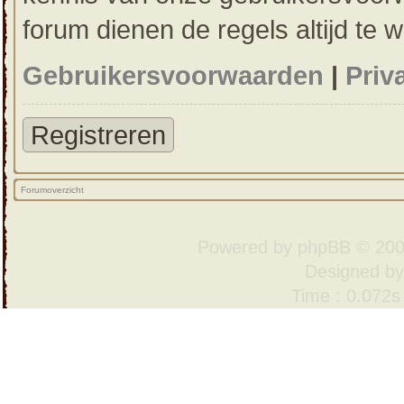
forum dienen de regels altijd te 
Gebruikersvoorwaarden
|
Priv
Registreren
Forumoverzicht
Powered by
phpBB
© 200
Designed b
Time : 0.072s 