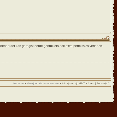
e beheerder kan geregistreerde gebruikers ook extra permissies verlenen.
Het team
•
Verwijder alle forumcookies
•
Alle tijden zijn GMT + 1 uur [ Zomertijd ]