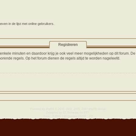
en in de lijst met online gebruikers.
Registreren
s enkele minuten en daardoor krijg je ook veel meer mogelijkheden op dit forum. D
orende regels. Op het forum dienen de regels altijd te worden nageleefd.
Powered by
phpBB
© 2000, 2002, 2005, 2007 phpBB Group.
Designed by
ST Software
for
PTF
.
Time : 0.084s | 10 Queries | GZIP : Off