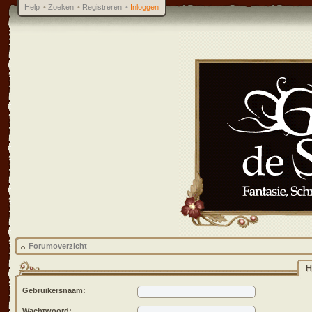
Help
•
Zoeken
•
Registreren
•
Inloggen
Forumoverzicht
H
Gebruikersnaam:
Wachtwoord: