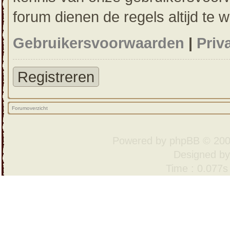
forum dienen de regels altijd te 
Gebruikersvoorwaarden
|
Priv
Registreren
Forumoverzicht
Powered by
phpBB
© 200
Designed b
Time : 0.077s 