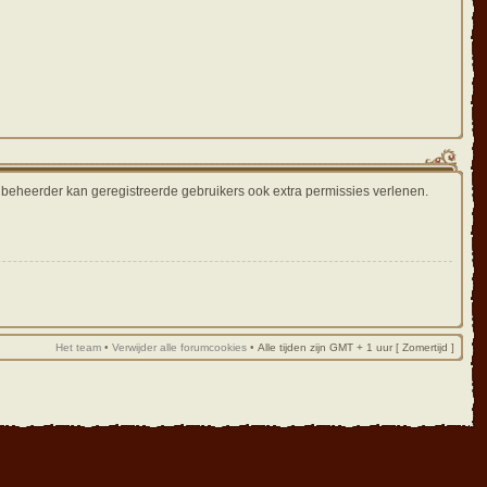
e beheerder kan geregistreerde gebruikers ook extra permissies verlenen.
Het team
•
Verwijder alle forumcookies
•
Alle tijden zijn GMT + 1 uur [ Zomertijd ]