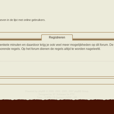
en in de lijst met online gebruikers.
Registreren
s enkele minuten en daardoor krijg je ook veel meer mogelijkheden op dit forum. D
orende regels. Op het forum dienen de regels altijd te worden nageleefd.
Powered by
phpBB
© 2000, 2002, 2005, 2007 phpBB Group.
Designed by
ST Software
for
PTF
.
Time : 0.905s | 8 Queries | GZIP : Off