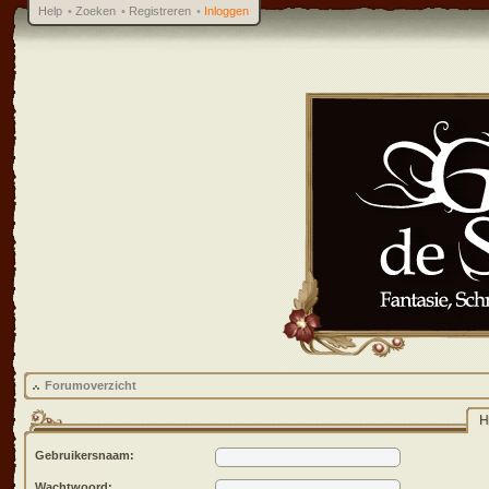
Help
•
Zoeken
•
Registreren
•
Inloggen
Forumoverzicht
H
Gebruikersnaam:
Wachtwoord: