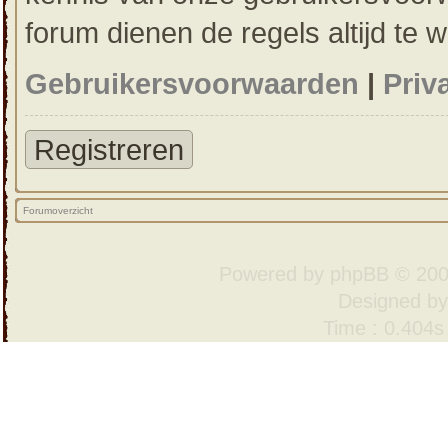
forum dienen de regels altijd te 
Gebruikersvoorwaarden
|
Priv
Registreren
Forumoverzicht
Powered by
phpBB
© 200
Designed b
Time : 0.404s 