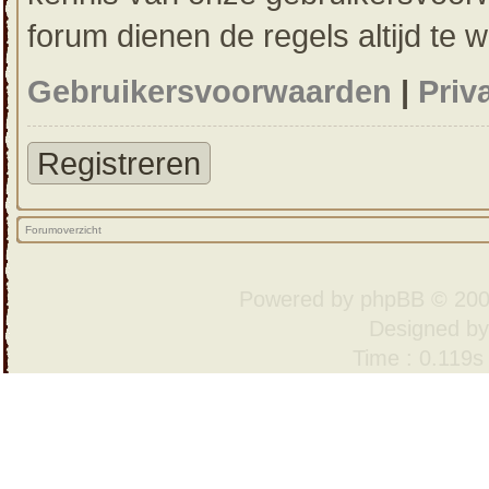
forum dienen de regels altijd te 
Gebruikersvoorwaarden
|
Priv
Registreren
Forumoverzicht
Powered by
phpBB
© 200
Designed b
Time : 0.119s 