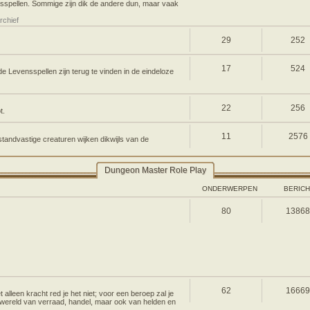
vensspellen. Sommige zijn dik de andere dun, maar vaak
rchief
29
252
17
524
 Levensspellen zijn terug te vinden in de eindeloze
22
256
t.
11
2576
standvastige creaturen wijken dikwijls van de
Dungeon Master Role Play
ONDERWERPEN
BERIC
80
1386
62
1666
lleen kracht red je het niet; voor een beroep zal je
wereld van verraad, handel, maar ook van helden en