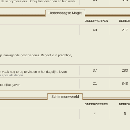
43
513
 de schrijfmeesters. Schrijf hier over hen en hun werk.
Hedendaagse Magie
ONDERWERPEN
BERIC
40
217
gstaanjagende geschiedenis. Begeef je in prachtige,
37
283
 vaak nog terug te vinden in het dagelijks leven.
n speciale dagen
21
848
uurlijke gaven.
Schimmenwereld
ONDERWERPEN
BERIC
4
5