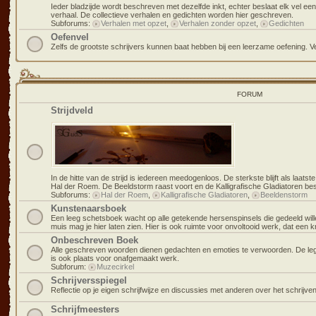
Ieder bladzijde wordt beschreven met dezelfde inkt, echter beslaat elk vel 
verhaal. De collectieve verhalen en gedichten worden hier geschreven.
Subforums:
Verhalen met opzet
,
Verhalen zonder opzet
,
Gedichten
Oefenvel
Zelfs de grootste schrijvers kunnen baat hebben bij een leerzame oefening. V
FORUM
Strijdveld
In de hitte van de strijd is iedereen meedogenloos. De sterkste blijft als laatst
Hal der Roem. De Beeldstorm raast voort en de Kalligrafische Gladiatoren be
Subforums:
Hal der Roem
,
Kalligrafische Gladiatoren
,
Beeldenstorm
Kunstenaarsboek
Een leeg schetsboek wacht op alle getekende hersenspinsels die gedeeld wil
muis mag je hier laten zien. Hier is ook ruimte voor onvoltooid werk, dat een kri
Onbeschreven Boek
Alle geschreven woorden dienen gedachten en emoties te verwoorden. De leg
is ook plaats voor onafgemaakt werk.
Subforum:
Muzecirkel
Schrijversspiegel
Reflectie op je eigen schrijfwijze en discussies met anderen over het schrijve
Schrijfmeesters