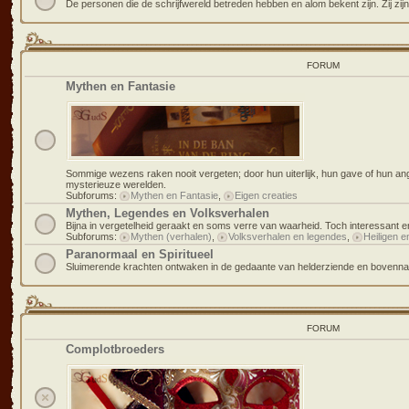
De personen die de schrijfwereld betreden hebben en alom bekent zijn. Zij zijn
FORUM
Mythen en Fantasie
Sommige wezens raken nooit vergeten; door hun uiterlijk, hun gave of hun an
mysterieuze werelden.
Subforums:
Mythen en Fantasie
,
Eigen creaties
Mythen, Legendes en Volksverhalen
Bijna in vergetelheid geraakt en soms verre van waarheid. Toch interessant en
Subforums:
Mythen (verhalen)
,
Volksverhalen en legendes
,
Heiligen e
Paranormaal en Spiritueel
Sluimerende krachten ontwaken in de gedaante van helderziende en bovennat
FORUM
Complotbroeders