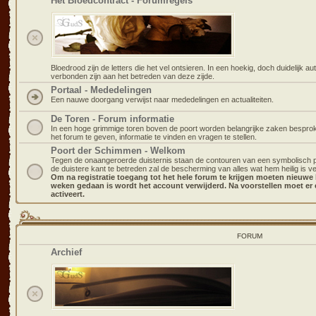
Het Bloedcontract - Forumregels
Bloedrood zijn de letters die het vel ontsieren. In een hoekig, doch duidelijk
verbonden zijn aan het betreden van deze zijde.
Portaal - Mededelingen
Een nauwe doorgang verwijst naar mededelingen en actualiteiten.
De Toren - Forum informatie
In een hoge grimmige toren boven de poort worden belangrijke zaken bespro
het forum te geven, informatie te vinden en vragen te stellen.
Poort der Schimmen - Welkom
Tegen de onaangeroerde duisternis staan de contouren van een symbolisch poo
de duistere kant te betreden zal de bescherming van alles wat hem heilig is ve
Om na registratie toegang tot het hele forum te krijgen moeten nieuwe le
weken gedaan is wordt het account verwijderd. Na voorstellen moet er
activeert.
FORUM
Archief