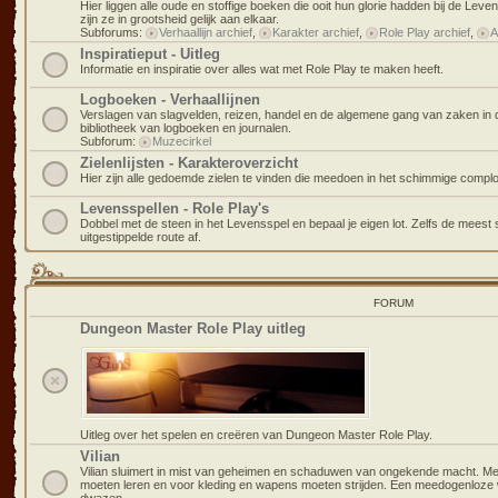
Hier liggen alle oude en stoffige boeken die ooit hun glorie hadden bij de Le
zijn ze in grootsheid gelijk aan elkaar.
Subforums:
Verhaallijn archief
,
Karakter archief
,
Role Play archief
,
A
Inspiratieput - Uitleg
Informatie en inspiratie over alles wat met Role Play te maken heeft.
Logboeken - Verhaallijnen
Verslagen van slagvelden, reizen, handel en de algemene gang van zaken in de
bibliotheek van logboeken en journalen.
Subforum:
Muzecirkel
Zielenlijsten - Karakteroverzicht
Hier zijn alle gedoemde zielen te vinden die meedoen in het schimmige complo
Levensspellen - Role Play's
Dobbel met de steen in het Levensspel en bepaal je eigen lot. Zelfs de meest 
uitgestippelde route af.
FORUM
Dungeon Master Role Play uitleg
Uitleg over het spelen en creëren van Dungeon Master Role Play.
Vilian
Vilian sluimert in mist van geheimen en schaduwen van ongekende macht. Met a
moeten leren en voor kleding en wapens moeten strijden. Een meedogenloze 