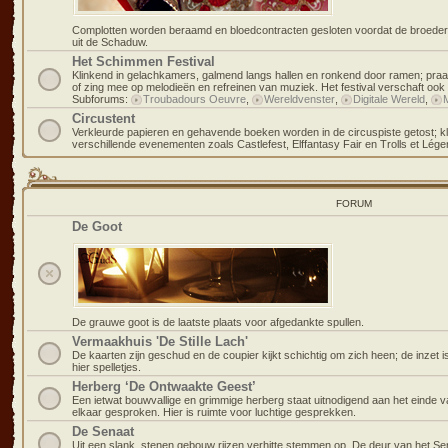
Complotten worden beraamd en bloedcontracten gesloten voordat de broeders
uit de Schaduw.
Het Schimmen Festival
Klinkend in gelachkamers, galmend langs hallen en ronkend door ramen; praa
of zing mee op melodieën en refreinen van muziek. Het festival verschaft oo
Subforums:
Troubadours Oeuvre
,
Wereldvenster
,
Digitale Wereld
,
Circustent
Verkleurde papieren en gehavende boeken worden in de circuspiste getost; k
verschillende evenementen zoals Castlefest, Elffantasy Fair en Trolls et Lég
FORUM
De Goot
De grauwe goot is de laatste plaats voor afgedankte spullen.
Vermaakhuis 'De Stille Lach'
De kaarten zijn geschud en de coupier kijkt schichtig om zich heen; de inzet i
hier spelletjes.
Herberg ‘De Ontwaakte Geest’
Een ietwat bouwvallige en grimmige herberg staat uitnodigend aan het einde v
elkaar gesproken. Hier is ruimte voor luchtige gesprekken.
De Senaat
Uit een slank, stenen gebouw rijzen verhitte stemmen op. De deur van het Sen