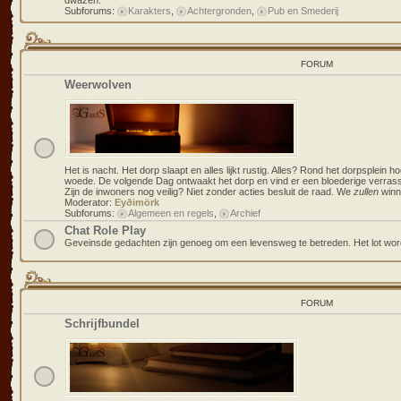
dwazen.
Subforums:
Karakters
,
Achtergronden
,
Pub en Smederij
FORUM
Weerwolven
Het is nacht. Het dorp slaapt en alles lijkt rustig. Alles? Rond het dorpsplein ho
woede. De volgende Dag ontwaakt het dorp en vind er een bloederige verra
Zijn de inwoners nog veilig? Niet zonder acties besluit de raad. We
zullen
winne
Moderator:
Eyðimörk
Subforums:
Algemeen en regels
,
Archief
Chat Role Play
Geveinsde gedachten zijn genoeg om een levensweg te betreden. Het lot word
FORUM
Schrijfbundel