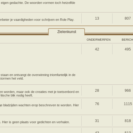
een eigen gedachte. De woorden vormen toch hetzelfde
13
807
erbeter je vaardigheden voor schrijven en Role Play.
Zielenkunst
ONDERWERPEN
BERIC
42
495
e staan en ontvangt de overwinning triomfantelijk in de
stormen het veld.
28
966
len worden, maar ook de creaties met je toetsenbord en
tische blik nodig heeft.
76
1115
e bladzijden wachten erop beschreven te worden. Hier
31
818
n. Hier is geen plaats voor gedichten en verhalen.