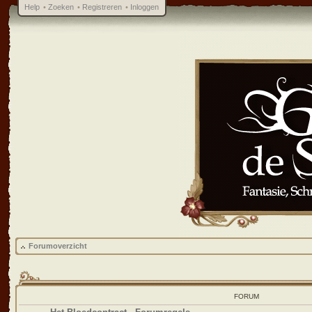
Help
•
Zoeken
•
Registreren
•
Inloggen
Forumoverzicht
FORUM