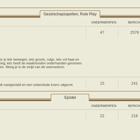
Gezelschapsspellen, Role Play
ONDERWERPEN
BERIC
47
2576
or je iets bewegen, iets groots, ruigs, iets vol haat en
ssing; iets heeft de waakhonden onderhanden genomen.
n. Meng je in de strijd van de weerwolven.
15
241
t vastgesteld en een onbereisde koers uitgezet.
Epistel
ONDERWERPEN
BERIC
22
218