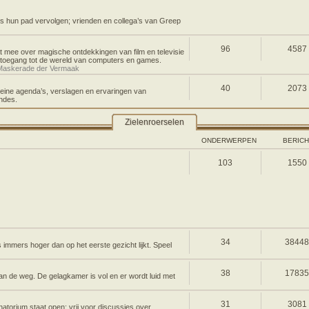
 hun pad vervolgen; vrienden en collega’s van Greep
96
4587
t mee over magische ontdekkingen van film en televisie
k toegang tot de wereld van computers en games.
Maskerade der Vermaak
40
2073
leine agenda’s, verslagen en ervaringen van
endes.
Zielenroerselen
ONDERWERPEN
BERIC
103
1550
34
3844
s immers hoger dan op het eerste gezicht lijkt. Speel
38
1783
an de weg. De gelagkamer is vol en er wordt luid met
31
3081
atorium staat open; vrij voor discussies over