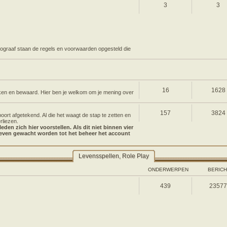
3
3
 autograaf staan de regels en voorwaarden opgesteld die
16
1628
ken en bewaard. Hier ben je welkom om je mening over
157
3824
rt afgetekend. Al die het waagt de stap te zetten en
rliezen.
den zich hier voorstellen. Als dit niet binnen vier
 even gewacht worden tot het beheer het account
Levensspellen, Role Play
ONDERWERPEN
BERIC
439
2357