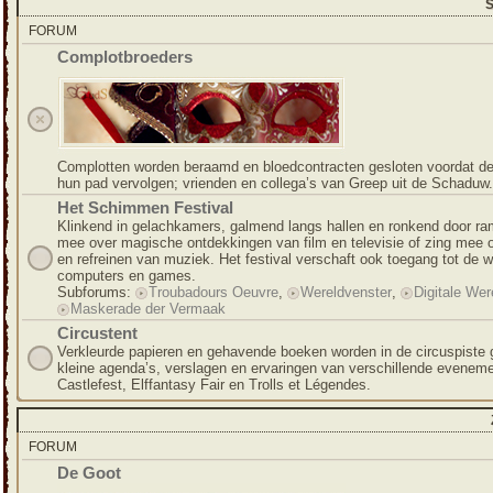
S
FORUM
Complotbroeders
Complotten worden beraamd en bloedcontracten gesloten voordat de
hun pad vervolgen; vrienden en collega’s van Greep uit de Schaduw.
Het Schimmen Festival
Klinkend in gelachkamers, galmend langs hallen en ronkend door ra
mee over magische ontdekkingen van film en televisie of zing mee 
en refreinen van muziek. Het festival verschaft ook toegang tot de 
computers en games.
Subforums:
Troubadours Oeuvre
,
Wereldvenster
,
Digitale Wer
Maskerade der Vermaak
Circustent
Verkleurde papieren en gehavende boeken worden in de circuspiste 
kleine agenda’s, verslagen en ervaringen van verschillende evenem
Castlefest, Elffantasy Fair en Trolls et Légendes.
FORUM
De Goot