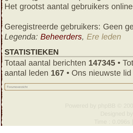
Het grootst aantal gebruikers onli
Geregistreerde gebruikers: Geen ge
Legenda:
Beheerders
,
Ere leden
STATISTIEKEN
Totaal aantal berichten
147345
• To
aantal leden
167
• Ons nieuwste lid
Forumoverzicht
Powered by
phpBB
© 200
Designed b
Time : 0.096s 