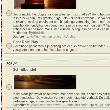
Het is nacht. Het dorp slaapt en alles lijkt rustig. Alles? Rond het do
je iets bewegen, iets groots, ruigs, iets vol haat en woede. De volg
ontwaakt het dorp en vind er een bloederige verrassing; iets heeft de
waakhonden onderhanden genomen. Zijn de inwoners nog veilig? Nie
acties besluit de raad. We
zullen
winnen. Meng je in de strijd van d
Moderator:
Eyðimörk
Subforums:
Algemeen en regels
,
Archief
Chat Role Play
Geveinsde gedachten zijn genoeg om een levensweg te betreden. He
vastgesteld en een onbereisde koers uitgezet.
FORUM
Schrijfbundel
Ieder bladzijde wordt beschreven met dezelfde inkt, echter beslaat e
eigen gedachte. De woorden vormen toch hetzelfde verhaal. De coll
verhalen en gedichten worden hier geschreven.
Subforums:
Verhalen met opzet
,
Verhalen zonder opzet
,
Gedi