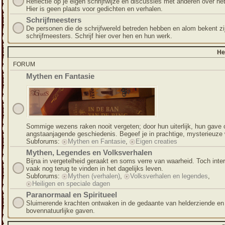
Reflectie op je eigen schrijfwijze en discussies met anderen over het
Hier is geen plaats voor gedichten en verhalen.
Schrijfmeesters
De personen die de schrijfwereld betreden hebben en alom bekent zijn
schrijfmeesters. Schrijf hier over hen en hun werk.
He
FORUM
Mythen en Fantasie
Sommige wezens raken nooit vergeten; door hun uiterlijk, hun gave 
angstaanjagende geschiedenis. Begeef je in prachtige, mysterieuze 
Subforums:
Mythen en Fantasie
,
Eigen creaties
Mythen, Legendes en Volksverhalen
Bijna in vergetelheid geraakt en soms verre van waarheid. Toch inte
vaak nog terug te vinden in het dagelijks leven.
Subforums:
Mythen (verhalen)
,
Volksverhalen en legendes
,
Heiligen en speciale dagen
Paranormaal en Spiritueel
Sluimerende krachten ontwaken in de gedaante van helderziende en
bovennatuurlijke gaven.