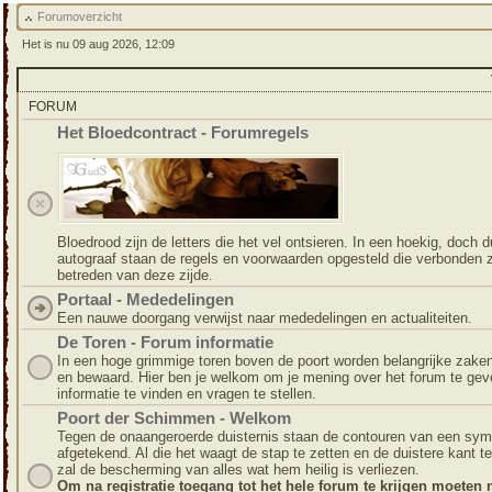
Forumoverzicht
Het is nu 09 aug 2026, 12:09
FORUM
Het Bloedcontract - Forumregels
Bloedrood zijn de letters die het vel ontsieren. In een hoekig, doch du
autograaf staan de regels en voorwaarden opgesteld die verbonden z
betreden van deze zijde.
Portaal - Mededelingen
Een nauwe doorgang verwijst naar mededelingen en actualiteiten.
De Toren - Forum informatie
In een hoge grimmige toren boven de poort worden belangrijke zake
en bewaard. Hier ben je welkom om je mening over het forum te gev
informatie te vinden en vragen te stellen.
Poort der Schimmen - Welkom
Tegen de onaangeroerde duisternis staan de contouren van een sym
afgetekend. Al die het waagt de stap te zetten en de duistere kant t
zal de bescherming van alles wat hem heilig is verliezen.
Om na registratie toegang tot het hele forum te krijgen moeten