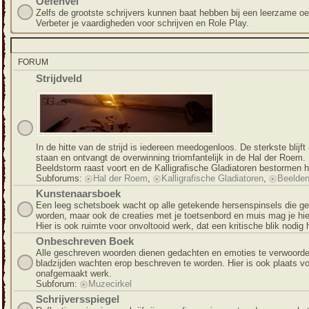
Oefenvel
Zelfs de grootste schrijvers kunnen baat hebben bij een leerzame oe
Verbeter je vaardigheden voor schrijven en Role Play.
FORUM
Strijdveld
In de hitte van de strijd is iedereen meedogenloos. De sterkste blijft 
staan en ontvangt de overwinning triomfantelijk in de Hal der Roem.
Beeldstorm raast voort en de Kalligrafische Gladiatoren bestormen h
Subforums:
Hal der Roem
,
Kalligrafische Gladiatoren
,
Beelde
Kunstenaarsboek
Een leeg schetsboek wacht op alle getekende hersenspinsels die ge
worden, maar ook de creaties met je toetsenbord en muis mag je hier
Hier is ook ruimte voor onvoltooid werk, dat een kritische blik nodig 
Onbeschreven Boek
Alle geschreven woorden dienen gedachten en emoties te verwoorde
bladzijden wachten erop beschreven te worden. Hier is ook plaats v
onafgemaakt werk.
Subforum:
Muzecirkel
Schrijversspiegel