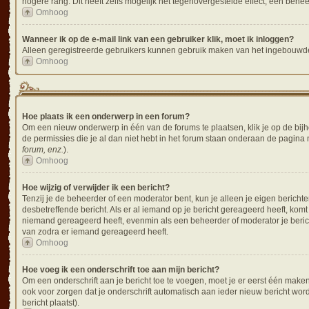
hogere rang. Dit heeft zelfs mogelijk het tegenovergestelde effect, een behe
Omhoog
Wanneer ik op de e-mail link van een gebruiker klik, moet ik inloggen?
Alleen geregistreerde gebruikers kunnen gebruik maken van het ingebouwde 
Omhoog
Hoe plaats ik een onderwerp in een forum?
Om een nieuw onderwerp in één van de forums te plaatsen, klik je op de bi
de permissies die je al dan niet hebt in het forum staan onderaan de pagina
forum, enz.
).
Omhoog
Hoe wijzig of verwijder ik een bericht?
Tenzij je de beheerder of een moderator bent, kun je alleen je eigen berichte
desbetreffende bericht. Als er al iemand op je bericht gereageerd heeft, komt 
niemand gereageerd heeft, evenmin als een beheerder of moderator je berich
van zodra er iemand gereageerd heeft.
Omhoog
Hoe voeg ik een onderschrift toe aan mijn bericht?
Om een onderschrift aan je bericht toe te voegen, moet je er eerst één maken
ook voor zorgen dat je onderschrift automatisch aan ieder nieuw bericht wordt 
bericht plaatst).