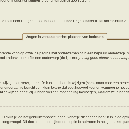
erder of moderator kunnen je berichten aantal doen dalen.
e-mail formulier (indien de beheerder dit heeft ingeschakeld). Dit om misbruik v
Vragen in verband met het plaatsen van berichten
jhorende knop op ofwel de pagina met onderwerpen of in een bepaald onderwerp. M
 met onderwerpen of in een onderwerp (de lijst met
je mag geen nieuwe onderwerpen
n wijzigen en verwijderen. Je kunt een bericht wijzigen (soms maar voor een beperkt
er onderaan je bericht een klein tekstje dat zegt hoeveel keer en wanneer je het beri
t gewijzigd heeft. Zij kunnen wel een mededeling toevoegen, waarom ze je bericht
. Dit kun je via het gebruikerspaneel doen. Vanaf je dit gedaan hebt, kun je de opt
toegevoegd. Dit doe je door de bijhorende optie te activeren in het gebruikerspaneel