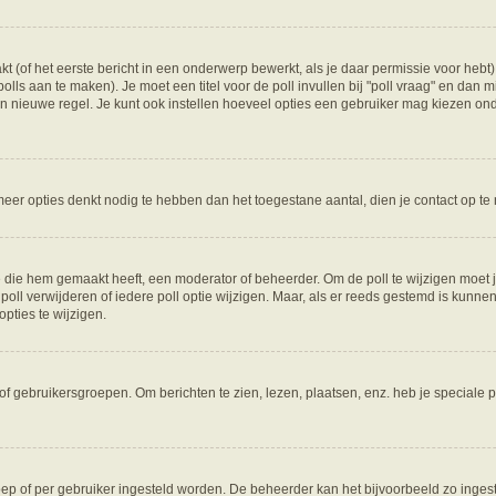
(of het eerste bericht in een onderwerp bewerkt, als je daar permissie voor hebt) 
polls aan te maken). Je moet een titel voor de poll invullen bij "poll vraag" en dan m
nieuwe regel. Je kunt ook instellen hoeveel opties een gebruiker mag kiezen onder 
e meer opties denkt nodig te hebben dan het toegestane aantal, dien je contact op 
die hem gemaakt heeft, een moderator of beheerder. Om de poll te wijzigen moet je 
oll verwijderen of iedere poll optie wijzigen. Maar, als er reeds gestemd is kunne
pties te wijzigen.
f gebruikersgroepen. Om berichten te zien, lezen, plaatsen, enz. heb je speciale 
oep of per gebruiker ingesteld worden. De beheerder kan het bijvoorbeeld zo inge