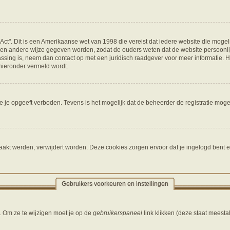
 Act". Dit is een Amerikaanse wet van 1998 die vereist dat iedere website die moge
en andere wijze gegeven worden, zodat de ouders weten dat de website persoonlijk
epassing is, neem dan contact op met een juridisch raadgever voor meer informatie.
 hieronder vermeld wordt.
 je opgeeft verboden. Tevens is het mogelijk dat de beheerder de registratie mogel
aakt werden, verwijdert worden. Deze cookies zorgen ervoor dat je ingelogd bent e
Gebruikers voorkeuren en instellingen
. Om ze te wijzigen moet je op de
gebruikerspaneel
link klikken (deze staat meesta