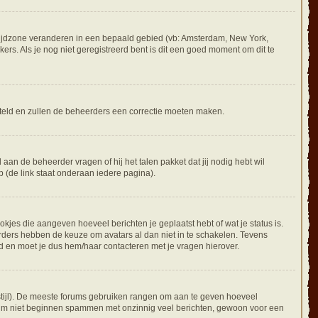
je tijdzone veranderen in een bepaald gebied (vb: Amsterdam, New York,
rs. Als je nog niet geregistreerd bent is dit een goed moment om dit te
gesteld en zullen de beheerders een correctie moeten maken.
 aan de beheerder vragen of hij het talen pakket dat jij nodig hebt wil
 (de link staat onderaan iedere pagina).
okjes die aangeven hoeveel berichten je geplaatst hebt of wat je status is.
rders hebben de keuze om avatars al dan niet in te schakelen. Tevens
d en moet je dus hem/haar contacteren met je vragen hierover.
e stijl). De meeste forums gebruiken rangen om aan te geven hoeveel
orum niet beginnen spammen met onzinnig veel berichten, gewoon voor een