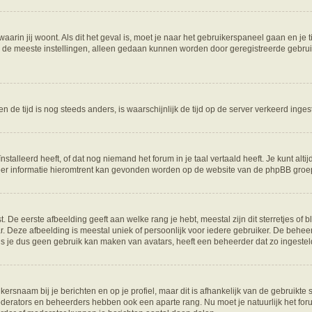
 waarin jij woont. Als dit het geval is, moet je naar het gebruikerspaneel gaan en 
 de meeste instellingen, alleen gedaan kunnen worden door geregistreerde gebruike
 en de tijd is nog steeds anders, is waarschijnlijk de tijd op de server verkeerd in
lleerd heeft, of dat nog niemand het forum in je taal vertaald heeft. Je kunt altijd
 Meer informatie hieromtrent kan gevonden worden op de website van de phpBB groep
De eerste afbeelding geeft aan welke rang je hebt, meestal zijn dit sterretjes of bl
. Deze afbeelding is meestal uniek of persoonlijk voor iedere gebruiker. De behee
 je dus geen gebruik kan maken van avatars, heeft een beheerder dat zo ingestel
kersnaam bij je berichten en op je profiel, maar dit is afhankelijk van de gebruikt
moderators en beheerders hebben ook een aparte rang. Nu moet je natuurlijk het f