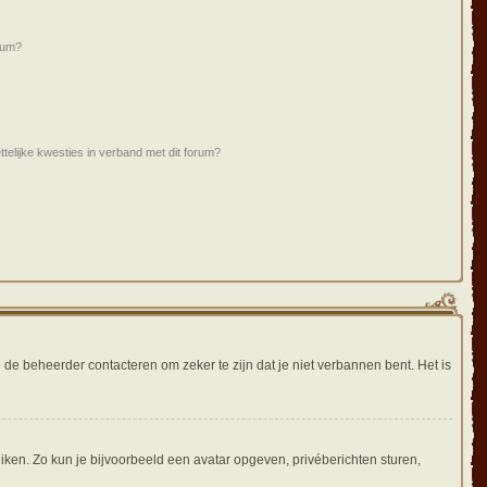
rum?
ttelijke kwesties in verband met dit forum?
 de beheerder contacteren om zeker te zijn dat je niet verbannen bent. Het is
uiken. Zo kun je bijvoorbeeld een avatar opgeven, privéberichten sturen,