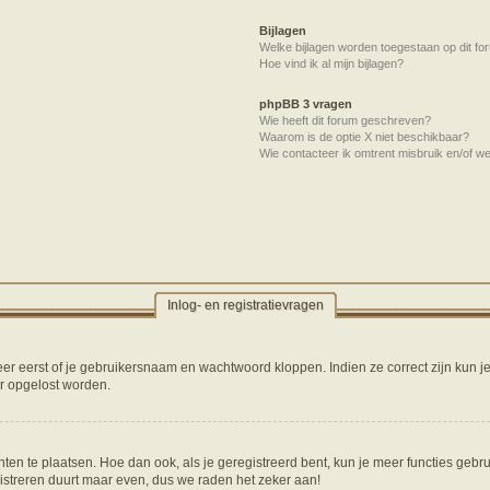
Bijlagen
Welke bijlagen worden toegestaan op dit fo
Hoe vind ik al mijn bijlagen?
phpBB 3 vragen
Wie heeft dit forum geschreven?
Waarom is de optie X niet beschikbaar?
Wie contacteer ik omtrent misbruik en/of we
Inlog- en registratievragen
er eerst of je gebruikersnaam en wachtwoord kloppen. Indien ze correct zijn kun je
er opgelost worden.
hten te plaatsen. Hoe dan ook, als je geregistreerd bent, kun je meer functies gebr
istreren duurt maar even, dus we raden het zeker aan!