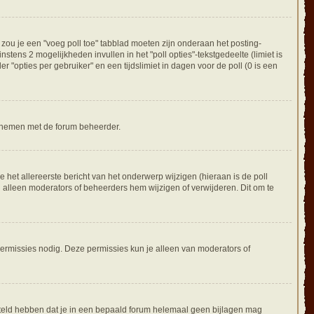
zou je een "voeg poll toe" tabblad moeten zijn onderaan het posting-
instens 2 mogelijkheden invullen in het "poll opties"-tekstgedeelte (limiet is
"opties per gebruiker" en een tijdslimiet in dagen voor de poll (0 is een
te nemen met de forum beheerder.
het allereerste bericht van het onderwerp wijzigen (hieraan is de poll
n alleen moderators of beheerders hem wijzigen of verwijderen. Dit om te
permissies nodig. Deze permissies kun je alleen van moderators of
steld hebben dat je in een bepaald forum helemaal geen bijlagen mag