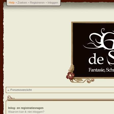
Help
•
Zoeken
•
Registreren
•
Inloggen
Forumoverzicht
Inlog- en registratievragen
Waarom kan ik niet inloggen?