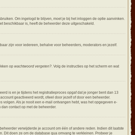
bruiken. Om ingelogd te blijven, moet je bij het inloggen de optie aanvinken.
niet beschikbaar is, heeft de beheerder deze uitgeschakeld.
tbaar zijn voor iedereen, behalve voor beheerders, moderators en jezelf.
likken op
wachtwoord vergeten?
. Volg de instructies op het scherm en wat
d is en je tijdens het registratieproces opgaf dat je jonger bent dan 13
account geactiveerd wordt, ofwel door jezelf of door een beheerder.
es volgen. Als je nooit een e-mail ontvangen hebt, was het opgegeven e-
em dan contact op met de beheerder.
eheerder verwijderde je account om één of andere reden. Indien dit laatste
eren. Dit doen ze om de database qua omvang te verkleinen. Probeer je