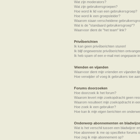
Wat zijn moderators?
Wat zijn gebruikersgroepen?
Hoe word ik lid van een gebruikersgroep?
Hoe word ik een groepsleider?
Waarom staan verscheidene gebruikersgroe
Wat is de "standaard gebruikersgroep"?
Waarvoor dient de "het team" link?
Privéberichten
Ik kan geen privéberichten sturen!
Ik blijf ongewenste privéberichten ontvange
Ik heb spam of een e-mail met ongepaste i
Vrienden en vijanden
Waarvoor dient mijn vrienden en vijanden lij
Hoe verwijder of voeg ik gebruikers toe aan 
Forums doorzoeken
Hoe doorzoek ik het forum?
Waarom levert mijn zoekopdracht geen resu
Waarom resulteert mijn zoekopdracht in ee
Hoe zoek ik een gebruiker?
Hoe kan ik mijn eigen berichten en onderw
Onderwerp abonnementen en bladwijze
Wat is het verschil tussen een bladwijzer 
Hoe abonneer ik me op specifieke forums 
Hoe zeg ik mijn abonnement op?