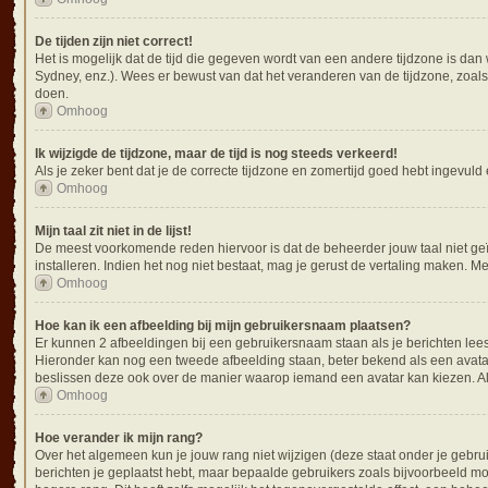
De tijden zijn niet correct!
Het is mogelijk dat de tijd die gegeven wordt van een andere tijdzone is dan
Sydney, enz.). Wees er bewust van dat het veranderen van de tijdzone, zoals
doen.
Omhoog
Ik wijzigde de tijdzone, maar de tijd is nog steeds verkeerd!
Als je zeker bent dat je de correcte tijdzone en zomertijd goed hebt ingevuld
Omhoog
Mijn taal zit niet in de lijst!
De meest voorkomende reden hiervoor is dat de beheerder jouw taal niet geïnsta
installeren. Indien het nog niet bestaat, mag je gerust de vertaling maken.
Omhoog
Hoe kan ik een afbeelding bij mijn gebruikersnaam plaatsen?
Er kunnen 2 afbeeldingen bij een gebruikersnaam staan als je berichten leest. 
Hieronder kan nog een tweede afbeelding staan, beter bekend als een avatar
beslissen deze ook over de manier waarop iemand een avatar kan kiezen. Als
Omhoog
Hoe verander ik mijn rang?
Over het algemeen kun je jouw rang niet wijzigen (deze staat onder je gebrui
berichten je geplaatst hebt, maar bepaalde gebruikers zoals bijvoorbeeld 