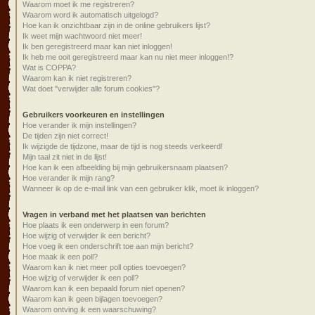
Waarom moet ik me registreren?
Waarom word ik automatisch uitgelogd?
Hoe kan ik onzichtbaar zijn in de online gebruikers lijst?
Ik weet mijn wachtwoord niet meer!
Ik ben geregistreerd maar kan niet inloggen!
Ik heb me ooit geregistreerd maar kan nu niet meer inloggen!?
Wat is COPPA?
Waarom kan ik niet registreren?
Wat doet "verwijder alle forum cookies"?
Gebruikers voorkeuren en instellingen
Hoe verander ik mijn instellingen?
De tijden zijn niet correct!
Ik wijzigde de tijdzone, maar de tijd is nog steeds verkeerd!
Mijn taal zit niet in de lijst!
Hoe kan ik een afbeelding bij mijn gebruikersnaam plaatsen?
Hoe verander ik mijn rang?
Wanneer ik op de e-mail link van een gebruiker klik, moet ik inloggen?
Vragen in verband met het plaatsen van berichten
Hoe plaats ik een onderwerp in een forum?
Hoe wijzig of verwijder ik een bericht?
Hoe voeg ik een onderschrift toe aan mijn bericht?
Hoe maak ik een poll?
Waarom kan ik niet meer poll opties toevoegen?
Hoe wijzig of verwijder ik een poll?
Waarom kan ik een bepaald forum niet openen?
Waarom kan ik geen bijlagen toevoegen?
Waarom ontving ik een waarschuwing?