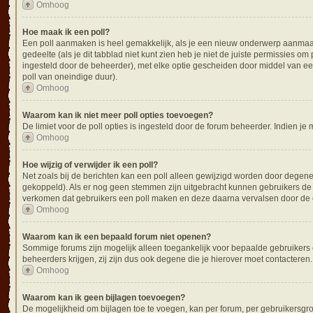
Omhoog
Hoe maak ik een poll?
Een poll aanmaken is heel gemakkelijk, als je een nieuw onderwerp aanmaakt 
gedeelte (als je dit tabblad niet kunt zien heb je niet de juiste permissies om 
ingesteld door de beheerder), met elke optie gescheiden door middel van een 
poll van oneindige duur).
Omhoog
Waarom kan ik niet meer poll opties toevoegen?
De limiet voor de poll opties is ingesteld door de forum beheerder. Indien j
Omhoog
Hoe wijzig of verwijder ik een poll?
Net zoals bij de berichten kan een poll alleen gewijzigd worden door degene 
gekoppeld). Als er nog geen stemmen zijn uitgebracht kunnen gebruikers de p
verkomen dat gebruikers een poll maken en deze daarna vervalsen door de o
Omhoog
Waarom kan ik een bepaald forum niet openen?
Sommige forums zijn mogelijk alleen toegankelijk voor bepaalde gebruikers o
beheerders krijgen, zij zijn dus ook degene die je hierover moet contacteren.
Omhoog
Waarom kan ik geen bijlagen toevoegen?
De mogelijkheid om bijlagen toe te voegen, kan per forum, per gebruikersgr