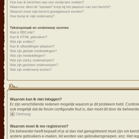
Hoe kan ik berichten aan een moderator melden?
Waarvoor dient de "opslaan" knop bij het plaatsen van een bericht?
Waarom moet mijn bericht goedgekeurd worden?
Hoe bump ik mijn onderwerp?
Tekstopmaak en onderwerp soorten
Wat is BBCode?
Kan ik HTML gebruiken?
Wat zijn smilies?
Kan ik afbeeldingen plaatsen?
Wat zijn globale mededelingen?
Wat zijn mededelingen?
Wat zijn sticky onderwerpen?
Wat zijn gesloten onderwerpen?
Wat zijn onderwerp iconen?
Waarom kan ik niet inloggen?
Er zijn verschillende redenen mogelijk waarom je dit probleem hebt. Controle
ook mogelijk dat de forum configuratie fout is, dan moet dit door de beheerd
Omhoog
Waarom moet ik me registreren?
De beheerder heeft bepaalt of je al dan niet geregistreerd moet zijn om beric
andere gebruikers e-mailen, lid worden van gebruikersgroepen, enz. Het reg