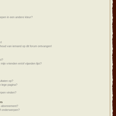
pen in een andere kleur?
n!
nhoud van iemand op dit forum ontvangen!
st?
mijn vrienden en/of vijanden lijst?
ltaten op?
n lege pagina?
erpen vinden?
rs
en abonnement?
of onderwerpen?