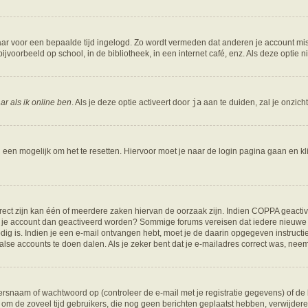
 maar voor een bepaalde tijd ingelogd. Zo wordt vermeden dat anderen je account mis
jvoorbeeld op school, in de bibliotheek, in een internet café, enz. Als deze optie 
ar als ik online ben
. Als je deze optie activeert door
ja
aan te duiden, zal je onzich
l een mogelijk om het te resetten. Hiervoor moet je naar de login pagina gaan en k
ct zijn kan één of meerdere zaken hiervan de oorzaak zijn. Indien COPPA geactiveer
moet je account dan geactiveerd worden? Sommige forums vereisen dat iedere nieuwe 
dig is. Indien je een e-mail ontvangen hebt, moet je de daarin opgegeven instructi
valse accounts te doen dalen. Als je zeker bent dat je e-mailadres correct was, ne
snaam of wachtwoord op (controleer de e-mail met je registratie gegevens) of de b
ms om de zoveel tijd gebruikers, die nog geen berichten geplaatst hebben, verwijd